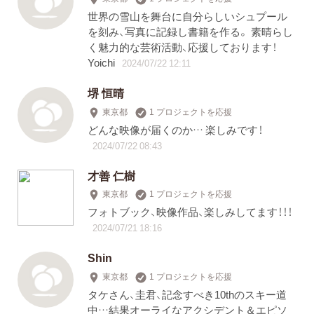
世界の雪山を舞台に自分らしいシュプール
を刻み、写真に記録し書籍を作る。 素晴らし
く魅力的な芸術活動、応援しております！
Yoichi
2024/07/22 12:11
堺 恒晴
東京都
1 プロジェクトを応援
どんな映像が届くのか… 楽しみです！
2024/07/22 08:43
才善 仁樹
東京都
1 プロジェクトを応援
フォトブック、映像作品、楽しみしてます！！！
2024/07/21 18:16
Shin
東京都
1 プロジェクトを応援
タケさん、圭君、記念すべき10thのスキー道
中…結果オーライなアクシデント＆エピソ