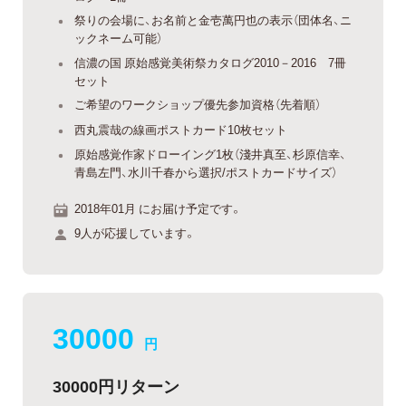
祭りの会場に、お名前と金壱萬円也の表示（団体名、ニ
ックネーム可能）
信濃の国 原始感覚美術祭カタログ2010－2016 7冊
セット
ご希望のワークショップ優先参加資格（先着順）
西丸震哉の線画ポストカード10枚セット
原始感覚作家ドローイング1枚（淺井真至、杉原信幸、
青島左門、水川千春から選択/ポストカードサイズ）
2018年01月 にお届け予定です。
9人が応援しています。
30000
円
30000円リターン