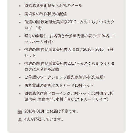
原始感覚美術祭からお礼のメール
美術祭の制作状況の配信
信濃の国 原始感覚美術祭2017－みのくちまつりカタ
ログ 1冊
祭りの会場に、お名前と金参萬円也の表示（団体名、ニ
ックネーム可能）
信濃の国 原始感覚美術祭カタログ2010－2016 7冊
セット
信濃の国 原始感覚美術祭2017－みのくちまつりカタ
ログにお名前を記載
ご希望のワークショップ優先参加資格（先着順）
西丸震哉の線画ポストカード10枚セット
原始感覚作家ドローイング、4枚セット（淺井真至、杉
原信幸、青島左門、水川千春/ポストカードサイズ）
2018年01月 にお届け予定です。
4人が応援しています。