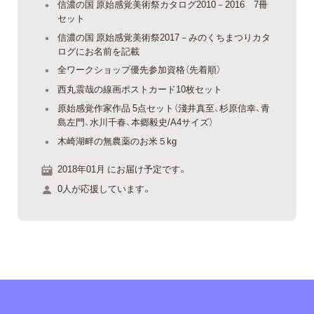
信濃の国 原始感覚美術祭カタログ2010－2016 7冊
セット
信濃の国 原始感覚美術祭2017－みのくちまつりカタ
ログにお名前を記載
全ワークショップ優先参加資格（先着順）
西丸震哉の線画ポストカード10枚セット
原始感覚作家作品 5点セット（淺井真至、杉原信幸、青
島左門、水川千春、本郷毅史/A4サイズ）
木崎湖畔の無農薬のお米５kg
2018年01月 にお届け予定です。
0人が応援しています。