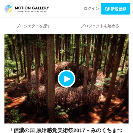
ログイン
新規登録
プロジェクトを探す
プロジェクトを始める
「信濃の国 原始感覚美術祭2017－みのくちまつ