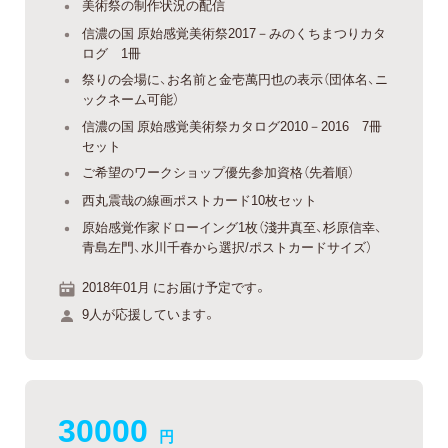
美術祭の制作状況の配信
信濃の国 原始感覚美術祭2017－みのくちまつりカタ
ログ 1冊
祭りの会場に、お名前と金壱萬円也の表示（団体名、ニ
ックネーム可能）
信濃の国 原始感覚美術祭カタログ2010－2016 7冊
セット
ご希望のワークショップ優先参加資格（先着順）
西丸震哉の線画ポストカード10枚セット
原始感覚作家ドローイング1枚（淺井真至、杉原信幸、
青島左門、水川千春から選択/ポストカードサイズ）
2018年01月 にお届け予定です。
9人が応援しています。
30000
円