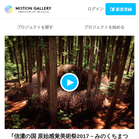
ログイン
新規登録
プロジェクトを探す
プロジェクトを始める
「信濃の国 原始感覚美術祭2017－みのくちまつ