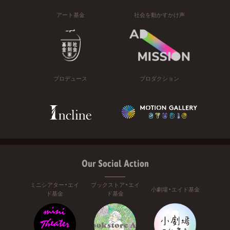
アート基金
社会を動かすかけ声
プロデュース
プロダクション
Our Social Action
ミニシアター・エイ
ブックストア・エイ
小劇場・エイド基金
ド基金
ド基金