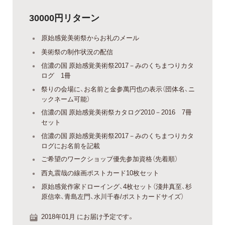
30000円リターン
原始感覚美術祭からお礼のメール
美術祭の制作状況の配信
信濃の国 原始感覚美術祭2017－みのくちまつりカタ
ログ 1冊
祭りの会場に、お名前と金参萬円也の表示（団体名、ニ
ックネーム可能）
信濃の国 原始感覚美術祭カタログ2010－2016 7冊
セット
信濃の国 原始感覚美術祭2017－みのくちまつりカタ
ログにお名前を記載
ご希望のワークショップ優先参加資格（先着順）
西丸震哉の線画ポストカード10枚セット
原始感覚作家ドローイング、4枚セット（淺井真至、杉
原信幸、青島左門、水川千春/ポストカードサイズ）
2018年01月 にお届け予定です。