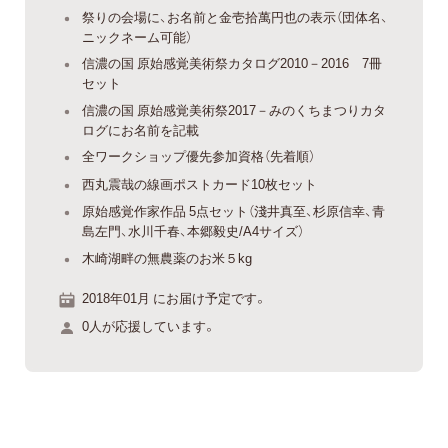
祭りの会場に、お名前と金壱拾萬円也の表示（団体名、
ニックネーム可能）
信濃の国 原始感覚美術祭カタログ2010－2016 7冊
セット
信濃の国 原始感覚美術祭2017－みのくちまつりカタ
ログにお名前を記載
全ワークショップ優先参加資格（先着順）
西丸震哉の線画ポストカード10枚セット
原始感覚作家作品 5点セット（淺井真至、杉原信幸、青
島左門、水川千春、本郷毅史/A4サイズ）
木崎湖畔の無農薬のお米５kg
2018年01月 にお届け予定です。
0人が応援しています。