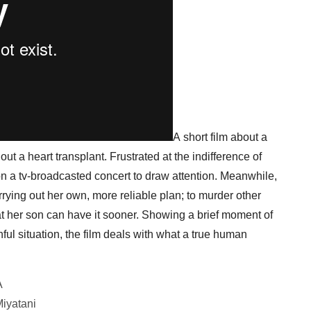
A short film about a
ut a heart transplant. Frustrated at the indifference of
 on a tv-broadcasted concert to draw attention. Meanwhile,
rying out her own, more reliable plan; to murder other
that her son can have it sooner. Showing a brief moment of
ful situation, the film deals with what a true human
A
iyatani