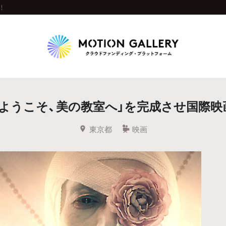
！
Highlight
「ようこそ、美の教室へ」を完成させ国際映
人気のプロジェクト
新着プロジェクト
終了間近のプロジェ
東京都
映画
Feature
タグから探す
キュレーターから探す
特集から探す
Legendary
最新達成プロジェクト
調達額が大きいプロジェクト