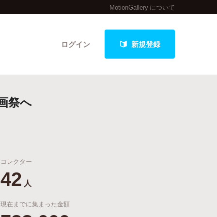
MotionGallery について
ログイン
新規登録
画祭へ
クト
コレクター
最新進捗報告から探す
42
人
現在までに集まった金額