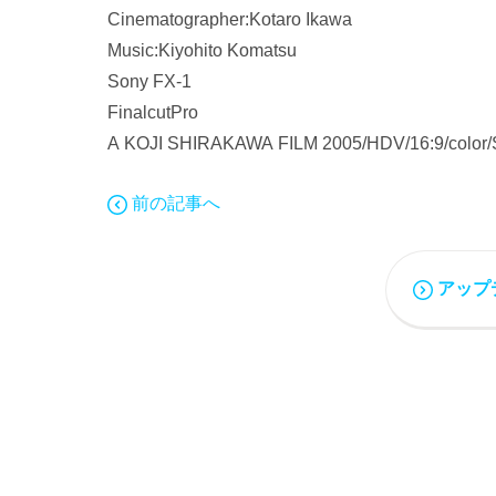
Cinematographer:Kotaro Ikawa
Music:Kiyohito Komatsu
Sony FX-1
FinalcutPro
A KOJI SHIRAKAWA FILM 2005/HDV/16:9/colo
前の記事へ
アップ