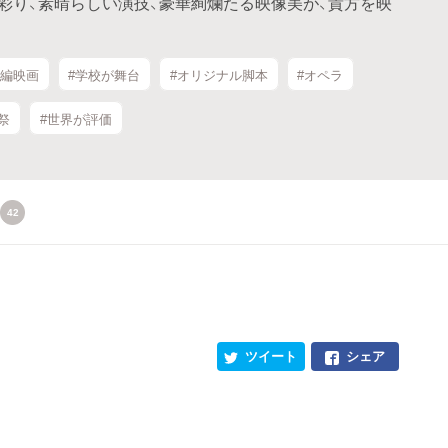
彩り、素晴らしい演技、豪華絢爛たる映像美が、貴方を映
長編映画
#学校が舞台
#オリジナル脚本
#オペラ
祭
#世界が評価
42
ツイート
シェア