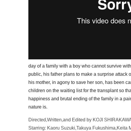
day of a family with a boy who cannot survive witho
public, his father plans to make a surprise attack
his mother, in agony to save her son, has been car
children on the waiting list for the transplant so 
happiness and brutal ending of the family in a pain
nature is.
Directed,Written,and Edited by KOJI SHIRAKAW
Starring: Kaoru Suzuki,Takuya Fukushima,Keita M