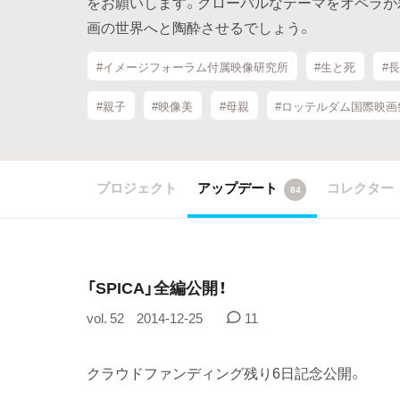
をお願いします。グローバルなテーマをオペラが
画の世界へと陶酔させるでしょう。
#イメージフォーラム付属映像研究所
#生と死
#
#親子
#映像美
#母親
#ロッテルダム国際映画
プロジェクト
アップデート
コレクター
84
「SPICA」全編公開！
vol. 52
2014-12-25
11
クラウドファンディング残り6日記念公開。