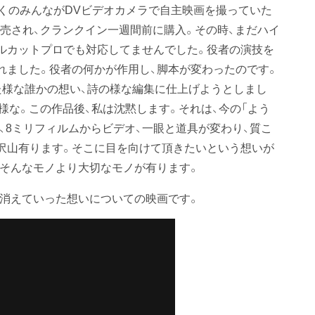
多くのみんながDVビデオカメラで自主映画を撮っていた
発売され、クランクイン一週間前に購入。その時、まだハイ
ルカットプロでも対応してませんでした。役者の演技を
れました。役者の何かが作用し、脚本が変わったのです。
た様な誰かの想い、詩の様な編集に仕上げようとしまし
様な。この作品後、私は沈黙します。それは、今の「よう
、8ミリフィルムからビデオ、一眼と道具が変わり、質こ
沢山有ります。そこに目を向けて頂きたいという想いが
、そんなモノより大切なモノが有ります。
ま消えていった想いについての映画です。