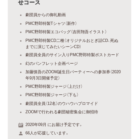
せコース
劇団員からの御礼動画
PMC野郎特製Tシャツ（新作）
PMC野郎特製エコバッグ（吉田翔吾イラスト）
PMC野郎特製CD二種（オリジナルおとぎ話CD、死ぬ
までに演じてみたいシーンCD）
劇団員全員のサイン入りPMC野郎特製ポストカード
幻のパンフレット企画ページ
加藤慎吾のZOOM誕生日パーティーへの参加券（2020
年9月3日開催予定）
PMC野郎特製ジャージ（上だけ）
PMC野郎特製ジャージ（下も）
劇団員全員（12名）のウハウハブロマイド
ZOOMで行われる劇団秘密集会に御招待
2020年09月 にお届け予定です。
66人が応援しています。