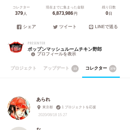
コレクター
現在までに集まった金額
残り日数
379
6,873,986
0
人
円
日
シェア
ツイート
LINEで送る
PRESENTER
ポップンマッシュルームチキン野郎
プロフィールを表示
プロジェクト
アップデート
コレクター
13
379
あられ
東京都
1 プロジェクトを応援
2020/08/18 15:27
な