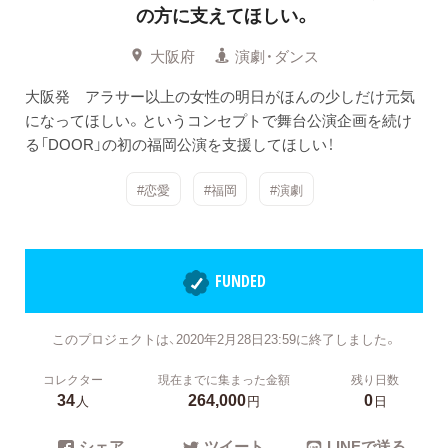
の方に支えてほしい。
大阪府
演劇・ダンス
大阪発 アラサー以上の女性の明日がほんの少しだけ元気
になってほしい。というコンセプトで舞台公演企画を続け
る「DOOR」の初の福岡公演を支援してほしい！
#恋愛
#福岡
#演劇
FUNDED
このプロジェクトは、2020年2月28日23:59に終了しました。
コレクター
現在までに集まった金額
残り日数
34
264,000
0
人
円
日
シェア
ツイート
LINEで送る