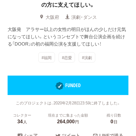
の方に支えてほしい。
大阪府
演劇・ダンス
大阪発 アラサー以上の女性の明日がほんの少しだけ元気
になってほしい。というコンセプトで舞台公演企画を続け
る「DOOR」の初の福岡公演を支援してほしい！
#福岡
#恋愛
#演劇
FUNDED
このプロジェクトは、2020年2月28日23:59に終了しました。
コレクター
現在までに集まった金額
残り日数
34
264,000
0
人
円
日
シェア
ツイート
LINEで送る