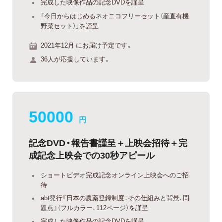
完成した映像作品の記念DVDを謹呈
「今日からはじめるネオニコフリーセット（産直有機
野菜セット）」を謹呈
2021年12月 にお届け予定です。
36人が応援しています。
50000
円
記念DVD・報告書謹呈＋上映会招待＋完
成記念上映会での30秒アピール
ショートビデオ完成記念オンライン上映会へのご招
待
abt発行『日本の農薬登録制度：その仕組みと背景、問
題点』（フルカラー、112ページ）を謹呈
完成した映像作品の記念DVDを謹呈