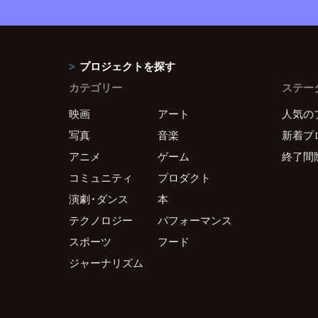
プロジェクトを探す
カテゴリー
ステー
映画
アート
人気の
写真
音楽
新着プ
アニメ
ゲーム
終了間
コミュニティ
プロダクト
演劇・ダンス
本
テクノロジー
パフォーマンス
スポーツ
フード
ジャーナリズム