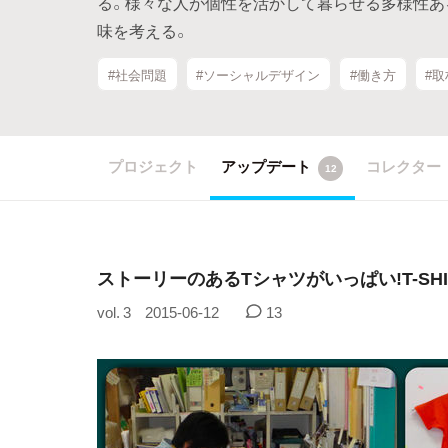
る。様々な人が個性を活かして暮らせる多様性あ
味を考える。
#社会問題
#ソーシャルデザイン
#働き方
#取
プロジェクト
アップデート
コレクター
12
ストーリーのあるTシャツがいっぱい!T-SHIR
vol. 3
2015-06-12
13