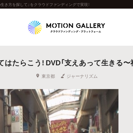
の生き方を探して』をクラウドファンディングで実現！
Highlight
はたらこう! DVD「支えあって生きる
人気のプロジェクト
新着プロジェクト
終了間近のプロジェ
東京都
ジャーナリズム
Feature
タグから探す
キュレーターから探す
特集から探す
Legendary
最新達成プロジェクト
調達額が大きいプロジェクト