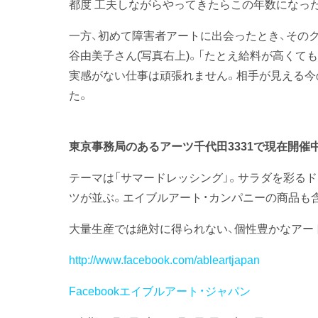
都度 工夫しながらやってきたらこの年数になっ
一方、初めて障害者アートに出会ったとき、その
谷由美子さん(写真右上)。「たとえ給料が高く
実感がない仕事は頑張れません。相手が見える今
た。
東京事務局のあるアーツ千代田3331で現在開催中の「T-S
テーマは「サマードレッシング」。サラダを彩る
ツが並ぶ。エイブルアート・カンパニーの商品も含
大量生産では絶対に得られない、個性豊かなアート
http://www.facebook.com/ableartjapan
Facebookエイブルアート・ジャパン