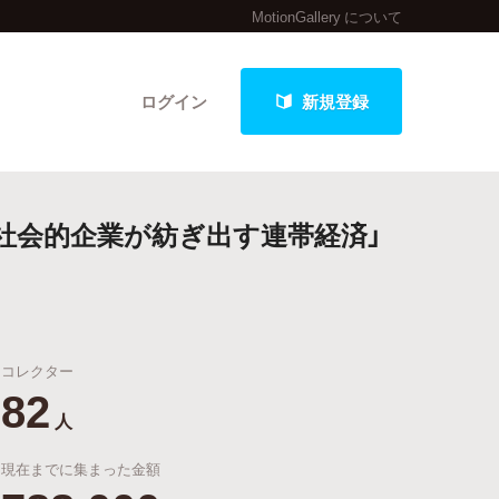
MotionGallery について
ログイン
新規登録
〜社会的企業が紡ぎ出す連帯経済」
クト
コレクター
最新進捗報告から探す
82
人
現在までに集まった金額