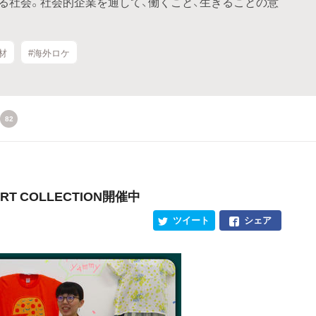
る社会。社会的企業を通して、働くこと、生きることの意
材
#海外ロケ
82
T COLLECTION開催中
ツイート
シェア