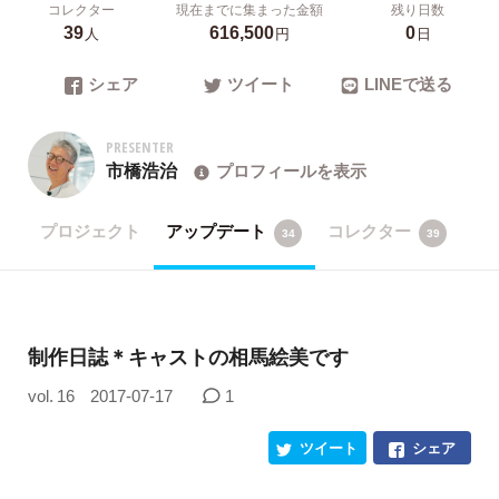
コレクター
現在までに集まった金額
残り日数
39
616,500
0
人
円
日
シェア
ツイート
LINEで送る
PRESENTER
市橋浩治
プロフィールを表示
プロジェクト
アップデート
コレクター
34
39
制作日誌＊キャストの相馬絵美です
vol. 16
2017-07-17
1
ツイート
シェア