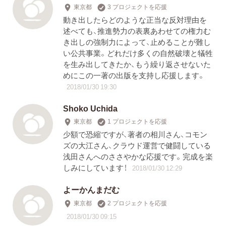
東京都
3 プロジェクトを応援
動き出したらどのような正当な反対理由を
述べても、推進勢力の表裏あわせての権力む
き出しの強制力によって、止めることが難し
い公共事業。どれだけ多くの自然破壊と犠牲
を生み出してきたか、もう繰り返させないた
めにこの一著の出版を支持し応援します。
2018/01/30 19:30
Shoko Uchida
東京都
1 プロジェクトを応援
少額で恐縮ですが、著者の相川さん、コモン
ズの大江さん、クラウド運営で健闘している
浅田さんへのささやかな応援です。完成を楽
しみにしています！
2018/01/30 12:29
よーかんまだむ
東京都
2 プロジェクトを応援
2018/01/30 09:15