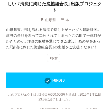
しい
『清流に殉じた漁協組合長』出版プロジェク
ト
山形県
本
山形県東北部を流れる清流で持ち上がったダム建設計画。
建設の是非を巡って二分されてしまったこの町で一体何が
起きたのか。渾身の取材を通じてダム建設計画の闇を追っ
た『清流に殉じた漁協組合長』の出版をご支援ください！
#取材
FUNDED
このプロジェクトは、目標金額300,000円を達成し、2018年1月31日
23:59に終了しました。
コレクター
現在までに集まった金額
残り日数