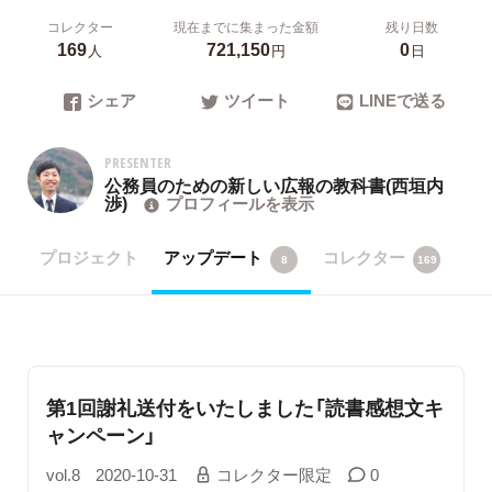
コレクター
現在までに集まった金額
残り日数
169
721,150
0
人
円
日
シェア
ツイート
LINEで送る
PRESENTER
公務員のための新しい広報の教科書(西垣内
渉)
プロフィールを表示
プロジェクト
アップデート
コレクター
8
169
第1回謝礼送付をいたしました「読書感想文キ
ャンペーン」
vol.8
2020-10-31
コレクター限定
0