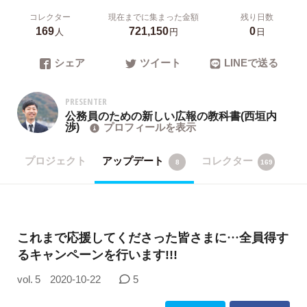
コレクター
現在までに集まった金額
残り日数
169
721,150
0
人
円
日
シェア
ツイート
LINEで送る
PRESENTER
公務員のための新しい広報の教科書(西垣内
渉)
プロフィールを表示
プロジェクト
アップデート
コレクター
8
169
これまで応援してくださった皆さまに…全員得す
るキャンペーンを行います!!!
vol. 5
2020-10-22
5