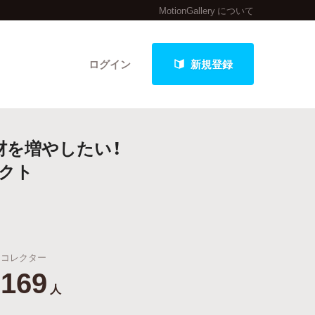
MotionGallery について
ログイン
新規登録
材を増やしたい！
クト
クト
最新進捗報告から探す
コレクター
169
人