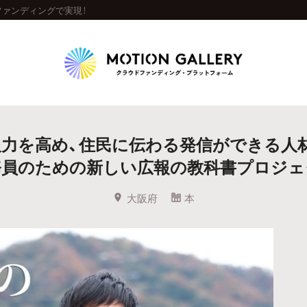
ァンディングで実現！
Highlight
力を高め、住民に伝わる発信ができる人
人気のプロジェクト
新着プロジェクト
終了間近のプロジェ
務員のための新しい広報の教科書プロジェ
Feature
大阪府
本
タグから探す
キュレーターから探す
特集から探す
Legendary
最新達成プロジェクト
調達額が大きいプロジェクト