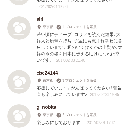
2017/02/04 12:56
eiri
東京都
1 プロジェクトを応援
若い頃にディープ・コリアを読んだ結果、大
韓人と所帯を持ち、子宝にも恵まれ幸せに暮
らしています。 私のいくばくかの出資が、大
韓の今の姿を日本に伝える助けになれば幸
いです。
2017/02/03 21:40
cbc24144
東京都
3 プロジェクトを応援
応援しています。がんばってください！ 報告
会も楽しみにしています♪
2017/02/03 19:45
g_nobita
東京都
2 プロジェクトを応援
楽しみにしております。
2017/02/01 17:31