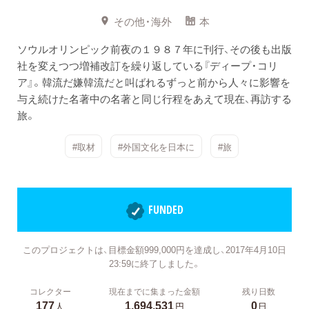
その他・海外
本
ソウルオリンピック前夜の１９８７年に刊行、その後も出版
社を変えつつ増補改訂を繰り返している『ディープ・コリ
ア』。韓流だ嫌韓流だと叫ばれるずっと前から人々に影響を
与え続けた名著中の名著と同じ行程をあえて現在、再訪する
旅。
#取材
#外国文化を日本に
#旅
FUNDED
このプロジェクトは、目標金額999,000円を達成し、2017年4月10日
23:59に終了しました。
コレクター
現在までに集まった金額
残り日数
177
1,694,531
0
人
円
日