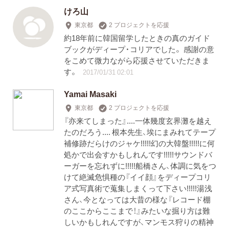
けろ山
東京都
2 プロジェクトを応援
約18年前に韓国留学したときの真のガイド
ブックがディープ・コリアでした。 感謝の意
をこめて微力ながら応援させていただきま
す。
2017/01/31 02:01
Yamai Masaki
東京都
2 プロジェクトを応援
『亦来てしまった』....一体幾度玄界灘を越え
たのだろう.... 根本先生、埃にまみれてテープ
補修跡だらけのジャケ!!!!!幻の大韓盤!!!!!に何
処かで出会すかもしれんです!!!!!サウンドバ
ーガーを忘れずに!!!!!船橋さん、体調に気をつ
けて絶滅危惧種の『イイ顔』をディープコリ
ア式写真術で蒐集しまくって下さい!!!!!湯浅
さん、今となっては大昔の様な『レコード棚
のここからここまで！』みたいな掘り方は難
しいかもしれんですが、マンモス狩りの精神