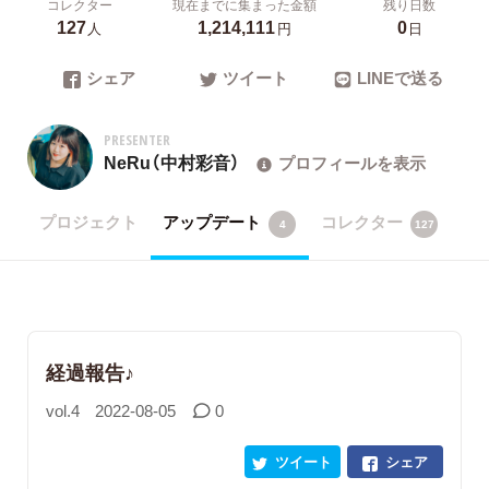
コレクター
現在までに集まった金額
残り日数
127
1,214,111
0
人
円
日
シェア
ツイート
LINEで送る
PRESENTER
NeRu（中村彩音）
プロフィールを表示
プロジェクト
アップデート
コレクター
4
127
経過報告♪
vol.4
2022-08-05
0
ツイート
シェア