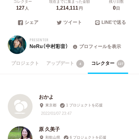
コレクター
現在までに集まった金額
残り日数
127
1,214,111
0
人
円
日
シェア
ツイート
LINEで送る
PRESENTER
NeRu（中村彩音）
プロフィールを表示
プロジェクト
アップデート
コレクター
4
127
おかよ
東京都
1 プロジェクトを応援
2022/01/07 23:47
原 久美子
和歌山県
6 プロジェクトを応援