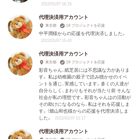
2022/01/07 16:15
代理決済用アカウント
東京都
19 プロジェクトを応援
中平潤様からの応援を代理決済しました。
2022/01/07 15:43
代理決済用アカウント
東京都
19 プロジェクトを応援
彩音ちゃん、紙芝居には不思議な力がありま
す。 私は幼稚園の親子で読み聴かせのイベ
ントを通じ、実感しています。多くの人達が
自分らしく、まわりもそれが当たり前 そんな
社会が私の理想です。彩音ちゃんはの活動が
その助けになるのなら、私はそれを応援しま
す。（畑山和也様からの応援を代理決済しま
した。
2022/01/07 15:17
代理決済用アカウント