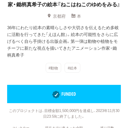
家・鋤柄真希子の絵本『ねこはねこのゆめをみる』
京都府
本
36年にわたり絵本の素晴らしさや大切さを伝えるため多岐
に活動を行ってきた「えほん館」。絵本の可能性をさらに広
げるべく自ら手掛ける出版企画。第一弾は動物や植物をモ
チーフに新たな視点を描いてきたアニメーション作家・鋤
柄真希子
#動物
#絵本
FUNDED
このプロジェクトは、目標金額1,500,000円を達成し、2023年11月30
日23:59に終了しました。
コレクター
現在までに集まった金額
残り日数