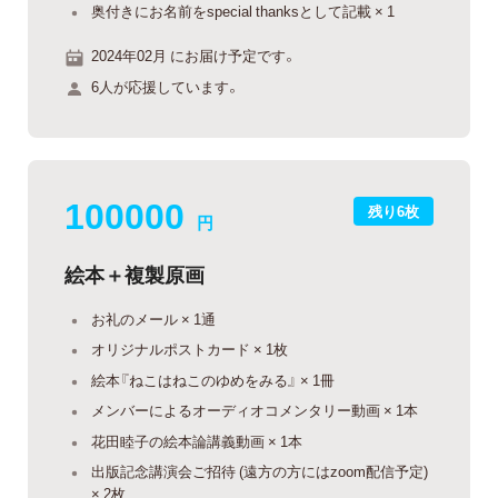
奥付きにお名前をspecial thanksとして記載 × 1
2024年02月 にお届け予定です。
6人が応援しています。
100000
残り6枚
円
絵本＋複製原画
お礼のメール × 1通
オリジナルポストカード × 1枚
絵本『ねこはねこのゆめをみる』 × 1冊
メンバーによるオーディオコメンタリー動画 × 1本
花田睦子の絵本論講義動画 × 1本
出版記念講演会ご招待 (遠方の方にはzoom配信予定)
× 2枚