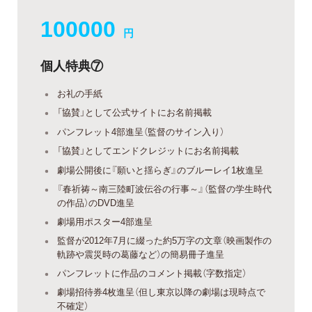
100000
円
個人特典⑦
お礼の手紙
「協賛」として公式サイトにお名前掲載
パンフレット4部進呈（監督のサイン入り）
「協賛」としてエンドクレジットにお名前掲載
劇場公開後に『願いと揺らぎ』のブルーレイ1枚進呈
『春祈祷～南三陸町波伝谷の行事～』（監督の学生時代
の作品）のDVD進呈
劇場用ポスター4部進呈
監督が2012年7月に綴った約5万字の文章（映画製作の
軌跡や震災時の葛藤など）の簡易冊子進呈
パンフレットに作品のコメント掲載（字数指定）
劇場招待券4枚進呈（但し東京以降の劇場は現時点で
不確定）