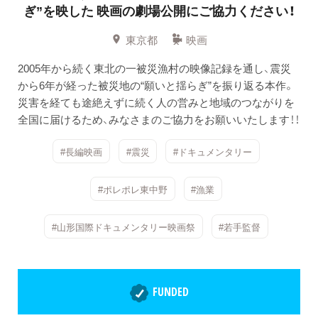
ぎ”を映した
映画の劇場公開にご協力ください！
東京都
映画
2005年から続く東北の一被災漁村の映像記録を通し、震災
から6年が経った被災地の“願いと揺らぎ”を振り返る本作。
災害を経ても途絶えずに続く人の営みと地域のつながりを
全国に届けるため、みなさまのご協力をお願いいたします！！
#長編映画
#震災
#ドキュメンタリー
#ポレポレ東中野
#漁業
#山形国際ドキュメンタリー映画祭
#若手監督
FUNDED