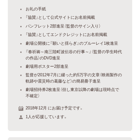
お礼の手紙
「協賛」として公式サイトにお名前掲載
パンフレット2部進呈（監督のサイン入り）
「協賛」としてエンドクレジットにお名前掲載
劇場公開後に『願いと揺らぎ』のブルーレイ1枚進呈
『春祈祷～南三陸町波伝谷の行事～』（監督の学生時代
の作品）のDVD進呈
劇場用ポスター2部進呈
監督が2012年7月に綴った約5万字の文章（映画製作の
軌跡や震災時の葛藤など）の簡易冊子進呈
劇場招待券2枚進呈（但し東京以降の劇場は現時点で
不確定）
2018年12月 にお届け予定です。
1人が応援しています。