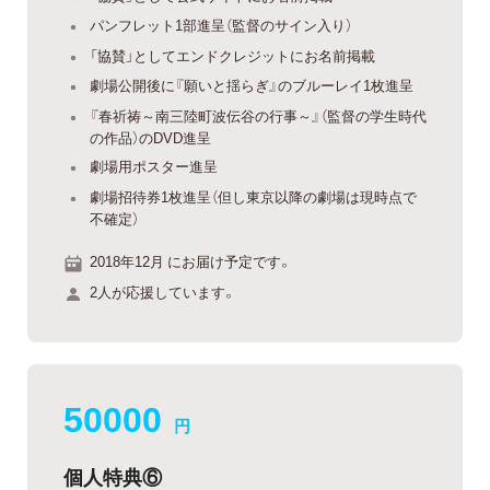
パンフレット1部進呈（監督のサイン入り）
「協賛」としてエンドクレジットにお名前掲載
劇場公開後に『願いと揺らぎ』のブルーレイ1枚進呈
『春祈祷～南三陸町波伝谷の行事～』（監督の学生時代
の作品）のDVD進呈
劇場用ポスター進呈
劇場招待券1枚進呈（但し東京以降の劇場は現時点で
不確定）
2018年12月 にお届け予定です。
2人が応援しています。
50000
円
個人特典⑥