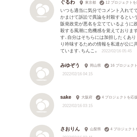
ぐるわ
東京都
12 プロジェクト
いつも適当に気分でコメント入れてて
かまけて訴訟で異論を封殺するという
阪発政党が悪名を立てているように
殺する風潮に危機感を覚えております
す、自分はそちらには加担したくあり
り吟味するための情報を私達が公に共
ています、ちんこ。
2022/02/16 05:45
みゆぞう
岡山県
16 プロジェク
2022/02/16 04:15
sake
大阪府
4 プロジェクトを応
2022/02/16 03:15
さおりん
山梨県
4 プロジェクト