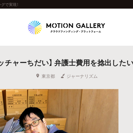
グで実現！
Highlight
ッチャーちだい】 弁護士費用を捻出したい
人気のプロジェクト
新着プロジェクト
終了間近のプロジェ
東京都
ジャーナリズム
Feature
タグから探す
キュレーターから探す
特集から探す
Legendary
最新達成プロジェクト
調達額が大きいプロジェクト