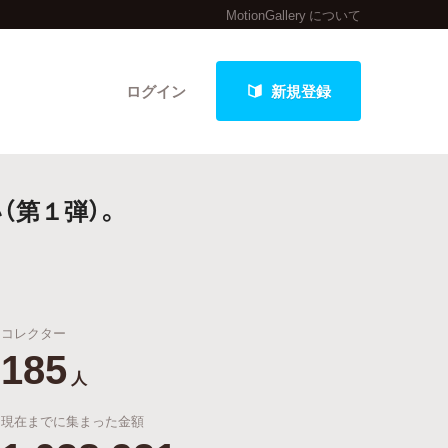
MotionGallery について
ログイン
新規登録
（第１弾）。
クト
コレクター
最新進捗報告から探す
185
人
現在までに集まった金額