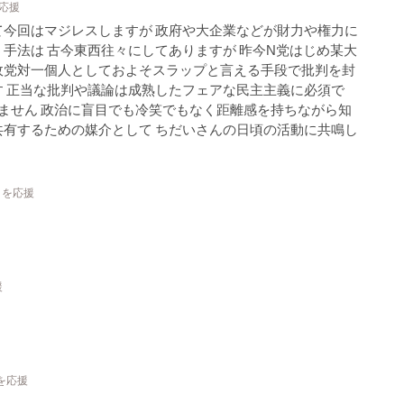
を応援
今回はマジレスしますが 政府や大企業などが財力や権力に
手法は 古今東西往々にしてありますが 昨今N党はじめ某大
政党対一個人としておよそスラップと言える手段で批判を封
 正当な批判や議論は成熟したフェアな民主主義に必須で
ません 政治に盲目でも冷笑でもなく距離感を持ちながら知
有するための媒介として ちだいさんの日頃の活動に共鳴し
トを応援
援
を応援