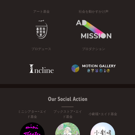
アート基金
社会を動かすかけ声
プロデュース
プロダクション
Our Social Action
ミニシアター・エイ
ブックストア・エイ
小劇場・エイド基金
ド基金
ド基金