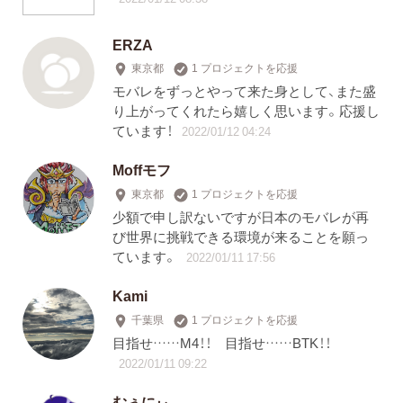
ERZA
東京都
1 プロジェクトを応援
モバレをずっとやって来た身として、また盛
り上がってくれたら嬉しく思います。応援し
ています！
2022/01/12 04:24
Moffモフ
東京都
1 プロジェクトを応援
少額で申し訳ないですが日本のモバレが再
び世界に挑戦できる環境が来ることを願っ
ています。
2022/01/11 17:56
Kami
千葉県
1 プロジェクトを応援
目指せ……M4！！ 目指せ……BTK！！
2022/01/11 09:22
むぅにぃ。