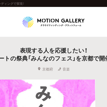
ンディングで実現！
Highlight
表現する人を応援したい！
人気のプロジェクト
新着プロジェクト
終了間近のプロジェ
ートの祭典「みんなのフェス」を京都で開
Feature
京都府
音楽
タグから探す
キュレーターから探す
特集から探す
Legendary
最新達成プロジェクト
調達額が大きいプロジェクト