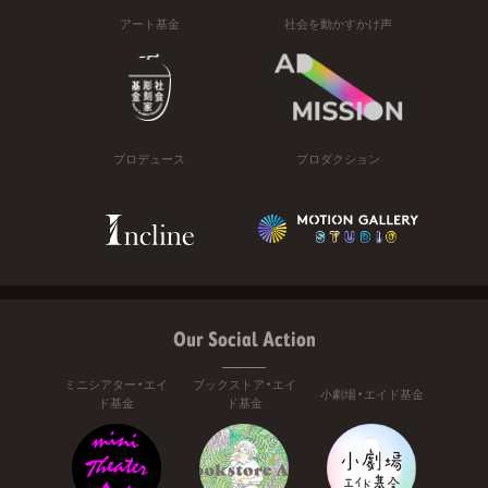
アート基金
社会を動かすかけ声
プロデュース
プロダクション
Our Social Action
ミニシアター・エイ
ブックストア・エイ
小劇場・エイド基金
ド基金
ド基金