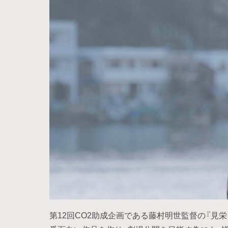
第12回CO2助成企画である藤村明世監督の『見栄