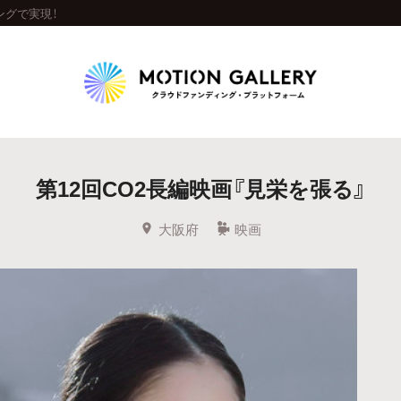
ングで実現！
Highlight
第12回CO2長編映画『見栄を張る』
人気のプロジェクト
新着プロジェクト
終了間近のプロジェ
大阪府
映画
Feature
タグから探す
キュレーターから探す
特集から探す
Legendary
最新達成プロジェクト
調達額が大きいプロジェクト