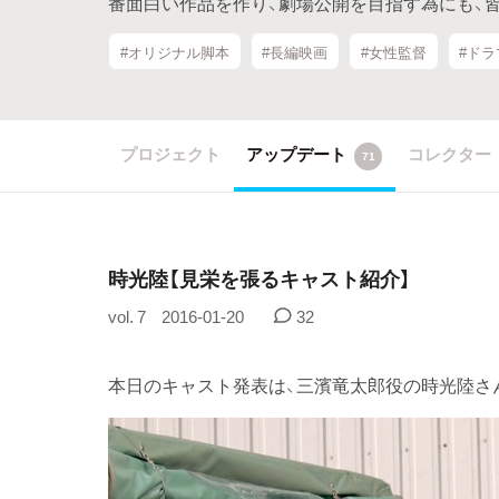
番面白い作品を作り、劇場公開を目指す為にも、
#オリジナル脚本
#長編映画
#女性監督
#ドラ
プロジェクト
アップデート
コレクター
71
時光陸【見栄を張るキャスト紹介】
vol. 7
2016-01-20
32
本日のキャスト発表は、三濱竜太郎役の時光陸さ