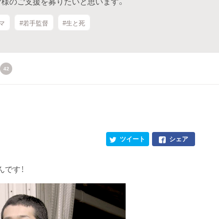
皆様のご支援を募りたいと思います。
マ
#若手監督
#生と死
42
ツイート
シェア
んです！