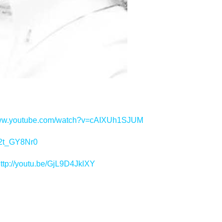
www.youtube.com/watch?v=cAIXUh1SJUM
Cl2t_GY8Nr0
ttp://youtu.be/GjL9D4JklXY