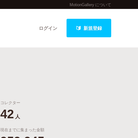
MotionGallery について
ログイン
新規登録
クト
コレクター
最新進捗報告から探す
42
人
現在までに集まった金額