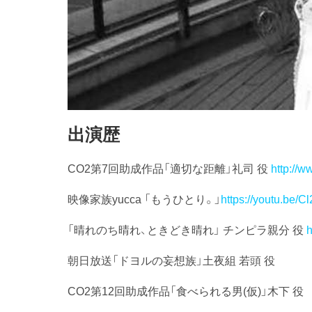
出演歴
CO2第7回助成作品「適切な距離」礼司 役
http://
映像家族yucca 「もうひとり。」
https://youtu.be/
「晴れのち晴れ、ときどき晴れ」 チンピラ親分 役
h
朝日放送「ドヨルの妄想族」土夜組 若頭 役
CO2第12回助成作品「食べられる男(仮)」木下 役