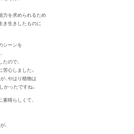
能力を求められるため
生き生きしたものに
のシーンを
、
したので、
に苦心しました。
が、やはり植物は
しかったですね。
に素晴らしくて、
も
が、
、