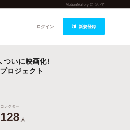
MotionGallery について
ログイン
新規登録
、ついに映画化！
クト
作プロジェクト
最新進捗報告から探す
コレクター
128
人