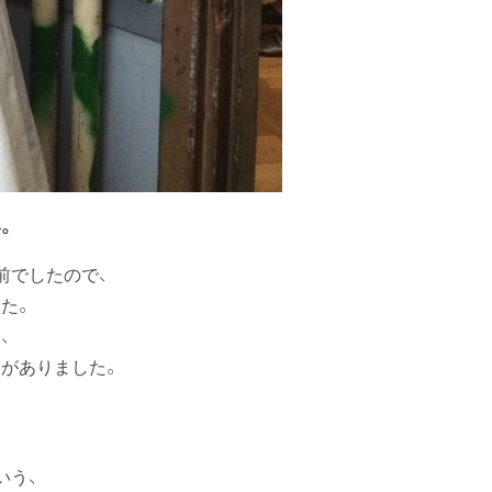
。
前でしたので、
た。
、
いがありました。
いう、