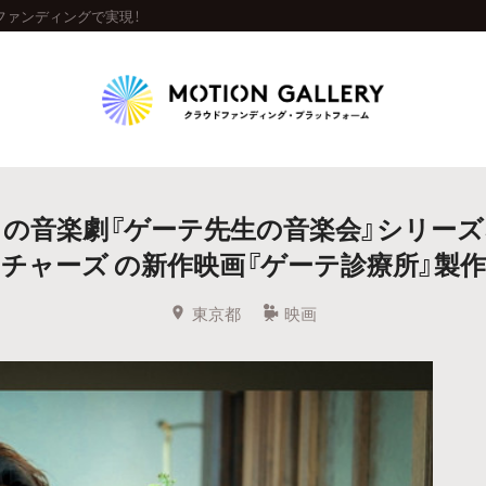
ファンディングで実現！
Highlight
の音楽劇『ゲーテ先生の音楽会』シリーズ
人気のプロジェクト
新着プロジェクト
終了間近のプロジェ
チャーズ の新作映画『ゲーテ診療所』製
Feature
東京都
映画
タグから探す
キュレーターから探す
特集から探す
Legendary
最新達成プロジェクト
調達額が大きいプロジェクト