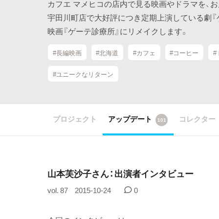
カフエ マメヒコの店内で見る映画やドラマを、
宇田川町店で大好評につき定期上演している劇『
映画『ゲーテ診療所』にリメイクします。
#長編映画
#北海道
#カフェ
#コーヒー
#
#ユニークなリターン
プロジェクト
アップデート
コレクター
101
山本芙沙子さん：出演者インタビュー
vol. 87
2015-10-24
0