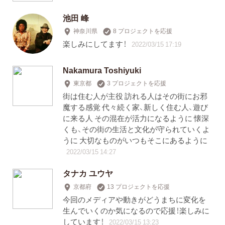
池田 峰
神奈川県
8 プロジェクトを応援
楽しみにしてます！
2022/03/15 17:19
Nakamura Toshiyuki
東京都
3 プロジェクトを応援
街は住む人が主役 訪れる人はその街にお邪
魔する感覚 代々続く家、新しく住む人、遊び
に来る人 その混在が活力になるように 懐深
くも、その街の生活と文化が守られていくよ
うに 大切なものがいつもそこにあるように
2022/03/15 14:27
タナカ ユウヤ
京都府
13 プロジェクトを応援
今回のメディアや動きがどうまちに変化を
生んでいくのか気になるので応援！楽しみに
しています！
2022/03/15 13:23