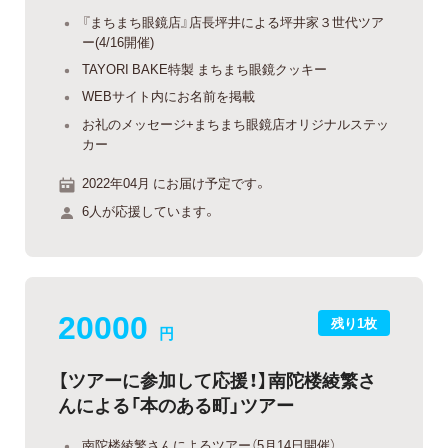
『まちまち眼鏡店』店長坪井による坪井家３世代ツア
ー(4/16開催)
TAYORI BAKE特製 まちまち眼鏡クッキー
WEBサイト内にお名前を掲載
お礼のメッセージ+まちまち眼鏡店オリジナルステッ
カー
2022年04月 にお届け予定です。
6人が応援しています。
20000
残り1枚
円
【ツアーに参加して応援！】南陀楼綾繁さ
んによる「本のある町」ツアー
南陀楼綾繁さんによるツアー（5月14日開催）