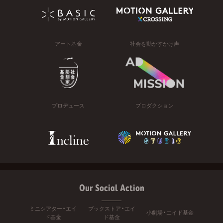
アート基金
社会を動かすかけ声
プロデュース
プロダクション
Our Social Action
ミニシアター・エイ
ブックストア・エイ
小劇場・エイド基金
ド基金
ド基金