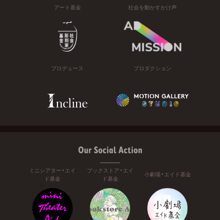
アート基金
社会を動かすかけ声
プロデュース
プロダクション
Our Social Action
ミニシアター・エイ
ブックストア・エイ
小劇場・エイド基金
ド基金
ド基金