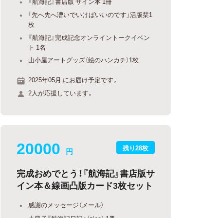
『航海記』書店版 サイン本 1冊
「先へ先へ漕いでいけばいいのです」活版栞1
枚
『航海記』完成記念オンライントークイベン
ト 1名
山小屋アートグッズ（絵のハンカチ）1枚
2025年05月 にお届け予定です。
2人が応援しています。
20000
残り28枚
円
完成おめでとう！『航海記』書店版サ
イン本＆線画凸版カード3枚セット
感謝のメッセージ（メール）