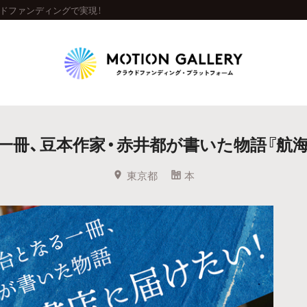
ドファンディングで実現！
Highlight
一冊、豆本作家・赤井都が書いた物語『航海
人気のプロジェクト
新着プロジェクト
終了間近のプロジェ
東京都
本
Feature
タグから探す
キュレーターから探す
特集から探す
Legendary
最新達成プロジェクト
調達額が大きいプロジェクト