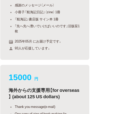
感謝のメッセージ（メール）
小冊子『航海記日記』（zine） 1冊
『航海記』書店版 サイン本 1冊
「先へ先へ漕いでいけばいいのです」活版栞1
枚
2025年05月 にお届け予定です。
93人が応援しています。
15000
円
海外からの支援専用【for overseas
】 (about 125 US dollars)
Thank you message(e-mail)
One copy of zine of book making (in