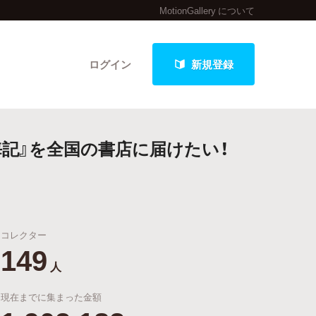
MotionGallery について
ログイン
新規登録
記』を全国の書店に届けたい！
クト
コレクター
最新進捗報告から探す
149
人
現在までに集まった金額