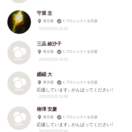
守屋 圭
東京都
1 プロジェクトを応援
2023/02/25 16:47
三品 綾沙子
東京都
1 プロジェクトを応援
2023/02/25 15:52
纐纈 大
東京都
1 プロジェクトを応援
応援しています。がんばってください！
2023/02/25 15:08
柳澤 安慶
東京都
1 プロジェクトを応援
応援しています。がんばってください！
2023/02/25 07:45