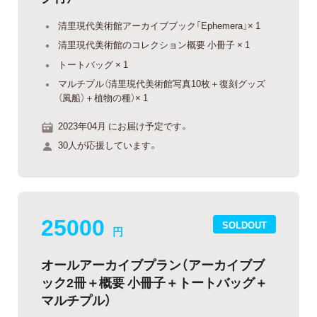
清里現代美術館アーカイブブック「Ephemera」× 1
清里現代美術館のコレクション概要 小冊子 × 1
トートバッグ × 1
マルチプル（清里現代美術館写真10枚＋復刻グッズ
（風船）＋植物の種）× 1
2023年04月 にお届け予定です。
30人が応援しています。
25000
SOLDOUT
円
オールアーカイブプラン（アーカイブブ
ック2冊＋概要 小冊子＋トートバッグ＋
マルチプル）