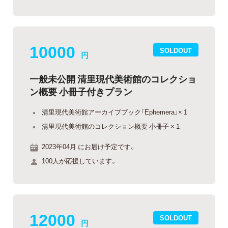
10000
SOLDOUT
円
一般未公開 清里現代美術館のコレクショ
ン概要 小冊子付きプラン
清里現代美術館アーカイブブック「Ephemera」× 1
清里現代美術館のコレクション概要 小冊子 × 1
2023年04月 にお届け予定です。
100人が応援しています。
12000
SOLDOUT
円