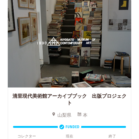
清里現代美術館アーカイブブック 出版プロジェク
ト
山梨県
本
FUNDED
コレクター
現在
終了