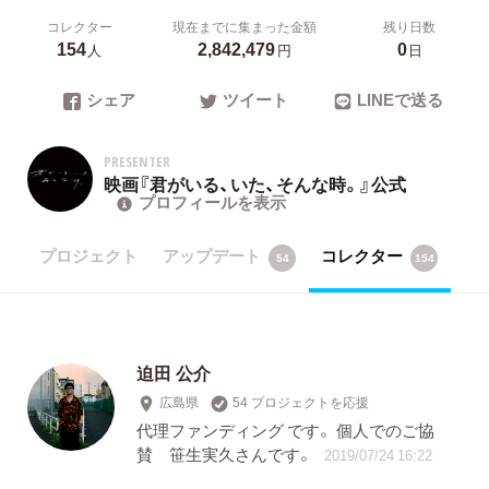
コレクター
現在までに集まった金額
残り日数
154
2,842,479
0
人
円
日
シェア
ツイート
LINEで送る
PRESENTER
映画『君がいる、いた、そんな時。』公式
プロフィールを表示
プロジェクト
アップデート
コレクター
54
154
迫田 公介
広島県
54 プロジェクトを応援
代理ファンディング です。 個人でのご協
賛 笹生実久さんです。
2019/07/24 16:22