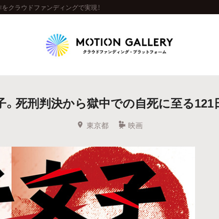
作をクラウドファンディングで実現！
Highlight
文子。死刑判決から獄中での自死に至る121
人気のプロジェクト
新着プロジェクト
終了間近のプロジェ
東京都
映画
Feature
タグから探す
キュレーターから探す
特集から探す
Legendary
最新達成プロジェクト
調達額が大きいプロジェクト