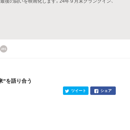
最後の闘いを映画化します。24年９月末クランクイン、
491
来”を語り合う
ツイート
シェア