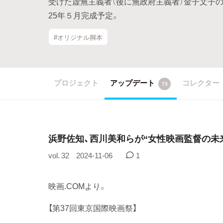
受けた虚無主義者（後に無政府主義者）金子文子の
25年５月完成予定。
#オリジナル脚本
プロジェクト
アップデート
コレクター
73
浜野佐知、西川美和らが“女性映画監督の未
vol. 32
2024-11-06
1
映画.COMより。
【第37回東京国際映画祭】