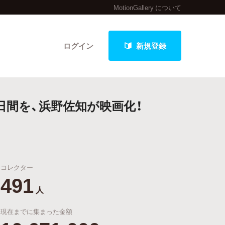
MotionGallery について
ログイン
新規登録
日間を、浜野佐知が映画化！
クト
コレクター
最新進捗報告から探す
491
人
現在までに集まった金額