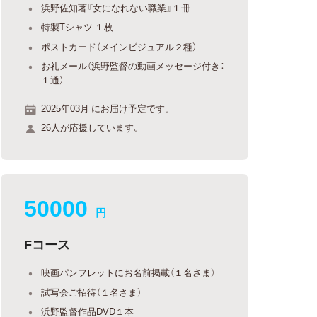
浜野佐知著『女になれない職業』１冊
特製Tシャツ １枚
ポストカード（メインビジュアル２種）
お礼メール（浜野監督の動画メッセージ付き：
１通）
2025年03月 にお届け予定です。
26人が応援しています。
50000
円
Fコース
映画パンフレットにお名前掲載（１名さま）
試写会ご招待（１名さま）
浜野監督作品DVD１本