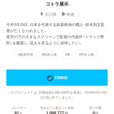
コトラ展示
石川県
映画
今年5月15日、日本を代表する娯楽映画の職人・鈴木則文監
督が亡くなられました。
星空の下の大きなスクリーンで監督の代表作『トラック野
郎』を鑑賞し、花火を見るように追悼したい。
#鑑賞空間
#映画上映
#車
#野外上映
FUNDED
このプロジェクトは、目標金額1,000,000円を達成し、2014年8月10日
23:59に終了しました。
コレクター
現在までに集まった金額
残り日数
81
1,088,777
0
人
円
日