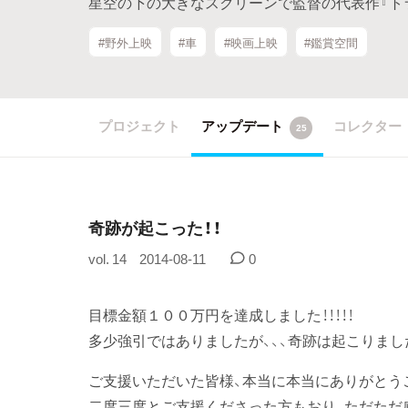
星空の下の大きなスクリーンで監督の代表作『ト
#野外上映
#車
#映画上映
#鑑賞空間
プロジェクト
アップデート
コレクター
25
奇跡が起こった！！
vol. 14
2014-08-11
0
目標金額１００万円を達成しました！！！！！
多少強引ではありましたが、、、奇跡は起こりました
ご支援いただいた皆様、本当に本当にありがとう
二度三度とご支援くださった方もおり、ただただ