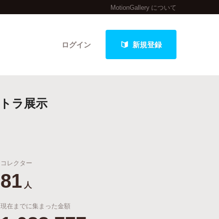
MotionGallery について
ログイン
新規登録
コトラ展示
クト
コレクター
最新進捗報告から探す
81
人
現在までに集まった金額