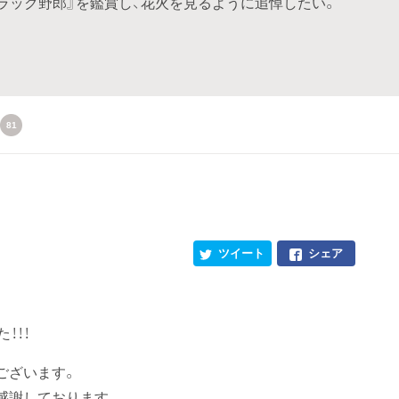
ラック野郎』を鑑賞し、花火を見るように追悼したい。
81
ツイート
シェア
！！！
ございます。
感謝しております。