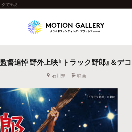
ングで実現！
Highlight
監督追悼 野外上映『トラック野郎』＆デ
人気のプロジェクト
新着プロジェクト
終了間近のプロジェ
石川県
映画
Feature
タグから探す
キュレーターから探す
特集から探す
Legendary
最新達成プロジェクト
調達額が大きいプロジェクト