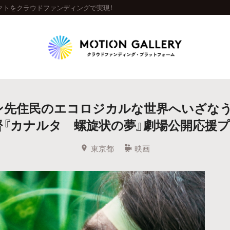
クトをクラウドファンディングで実現！
Highlight
ン先住民のエコロジカルな世界へいざなう
人気のプロジェクト
新着プロジェクト
終了間近のプロジェ
督『カナルタ 螺旋状の夢』劇場公開応援プ
Feature
東京都
映画
タグから探す
キュレーターから探す
特集から探す
Legendary
最新達成プロジェクト
調達額が大きいプロジェクト