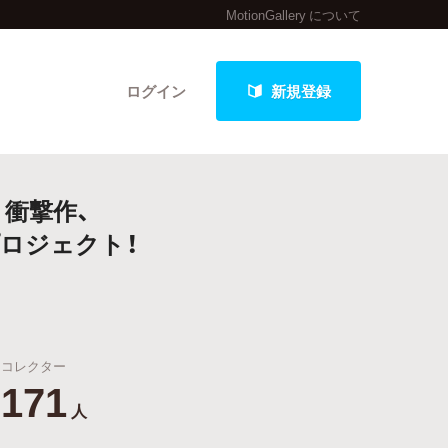
MotionGallery について
ログイン
新規登録
衝撃作、
クト
ロジェクト！
最新進捗報告から探す
コレクター
171
人