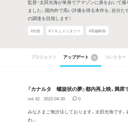
監督・太田光海が単身でアマゾンに身をおいて撮
ました。国内外で高い評価を得る本作を、自分た
の調達を目指します！
#自然
#ドキュメンタリー
#長編映画
プロジェクト
アップデート
コレクター
43
『カナルタ 螺旋状の夢』都内再上映、満席
vol. 42
2022-04-30
0
みなさまご無沙汰しております。太田光海です。表
わ...