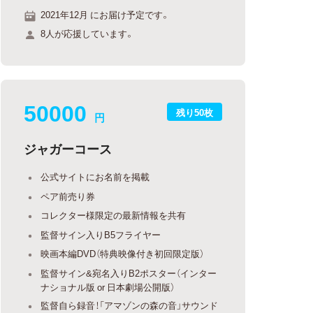
2021年12月 にお届け予定です。
8人が応援しています。
50000
残り50枚
円
ジャガーコース
公式サイトにお名前を掲載
ペア前売り券
コレクター様限定の最新情報を共有
監督サイン入りB5フライヤー
映画本編DVD（特典映像付き初回限定版）
監督サイン&宛名入りB2ポスター（インター
ナショナル版 or 日本劇場公開版）
監督自ら録音！「アマゾンの森の音」サウンド