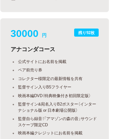
30000
残り92枚
円
アナコンダコース
公式サイトにお名前を掲載
ペア前売り券
コレクター様限定の最新情報を共有
監督サイン入りB5フライヤー
映画本編DVD（特典映像付き初回限定版）
監督サイン&宛名入りB2ポスター（インター
ナショナル版 or 日本劇場公開版）
監督自ら録音！「アマゾンの森の音」サウンド
スケープ限定CD
映画本編クレジットにお名前を掲載