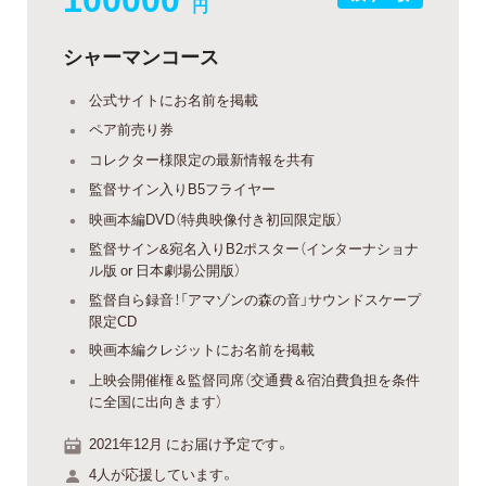
円
シャーマンコース
公式サイトにお名前を掲載
ペア前売り券
コレクター様限定の最新情報を共有
監督サイン入りB5フライヤー
映画本編DVD（特典映像付き初回限定版）
監督サイン&宛名入りB2ポスター（インターナショナ
ル版 or 日本劇場公開版）
監督自ら録音！「アマゾンの森の音」サウンドスケープ
限定CD
映画本編クレジットにお名前を掲載
上映会開催権＆監督同席（交通費＆宿泊費負担を条件
に全国に出向きます）
2021年12月 にお届け予定です。
4人が応援しています。