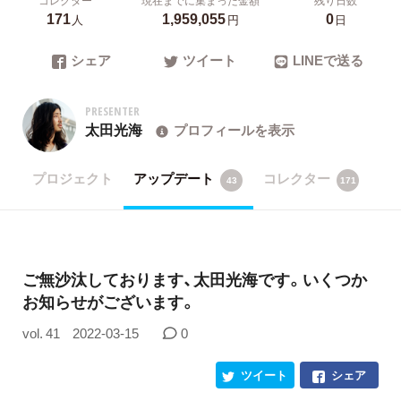
171
1,959,055
0
人
円
日
シェア
ツイート
LINEで送る
PRESENTER
太田光海
プロフィールを表示
プロジェクト
アップデート
コレクター
43
171
ご無沙汰しております、太田光海です。いくつか
お知らせがございます。
vol. 41
2022-03-15
0
ツイート
シェア