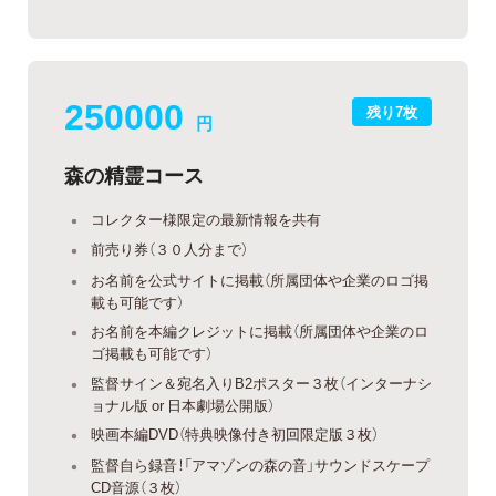
250000
残り7枚
円
森の精霊コース
コレクター様限定の最新情報を共有
前売り券（３０人分まで）
お名前を公式サイトに掲載（所属団体や企業のロゴ掲
載も可能です）
お名前を本編クレジットに掲載（所属団体や企業のロ
ゴ掲載も可能です）
監督サイン＆宛名入りB2ポスター３枚（インターナシ
ョナル版 or 日本劇場公開版）
映画本編DVD（特典映像付き初回限定版３枚）
監督自ら録音！「アマゾンの森の音」サウンドスケープ
CD音源（３枚）