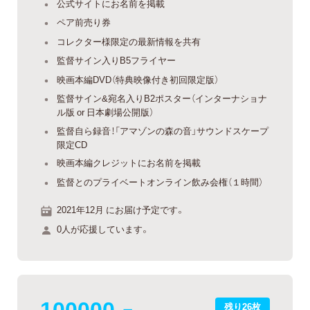
公式サイトにお名前を掲載
ペア前売り券
コレクター様限定の最新情報を共有
監督サイン入りB5フライヤー
映画本編DVD（特典映像付き初回限定版）
監督サイン&宛名入りB2ポスター（インターナショナ
ル版 or 日本劇場公開版）
監督自ら録音！「アマゾンの森の音」サウンドスケープ
限定CD
映画本編クレジットにお名前を掲載
監督とのプライベートオンライン飲み会権（１時間）
2021年12月 にお届け予定です。
0人が応援しています。
100000
残り26枚