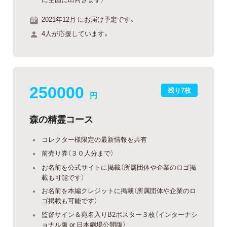
2021年12月 にお届け予定です。
4人が応援しています。
250000
残り7枚
円
森の精霊コース
コレクター様限定の最新情報を共有
前売り券（３０人分まで）
お名前を公式サイトに掲載（所属団体や企業のロゴ掲
載も可能です）
お名前を本編クレジットに掲載（所属団体や企業のロ
ゴ掲載も可能です）
監督サイン＆宛名入りB2ポスター３枚（インターナシ
ョナル版 or 日本劇場公開版）