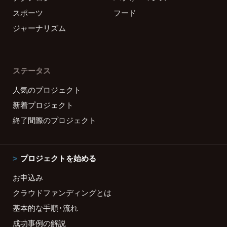
スポーツ
フード
ジャーナリズム
ステータス
人気のプロジェクト
新着プロジェクト
終了間際のプロジェクト
プロジェクトを始める
お申込み
クラウドファンディングとは
基本的な手順・流れ
成功事例の解説