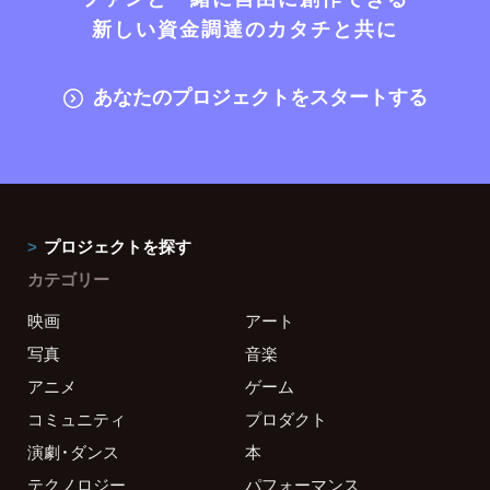
新しい資金調達のカタチと共に
あなたのプロジェクトをスタートする
プロジェクトを探す
カテゴリー
映画
アート
写真
音楽
アニメ
ゲーム
コミュニティ
プロダクト
演劇・ダンス
本
テクノロジー
パフォーマンス