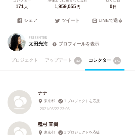
171
1,959,055
0
人
円
日
シェア
ツイート
LINEで送る
PRESENTER
太田光海
プロフィールを表示
プロジェクト
アップデート
コレクター
43
171
ナナ
東京都
1 プロジェクトを応援
2021/05/22 23:06
種村 直樹
東京都
2 プロジェクトを応援