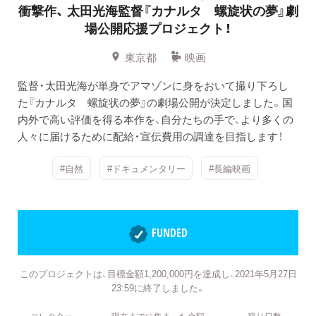
衝撃作、
太田光海監督『カナルタ 螺旋状の夢』劇
場公開応援プロジェクト！
東京都
映画
監督・太田光海が単身でアマゾンに身をおいて撮り下ろし
た『カナルタ 螺旋状の夢』の劇場公開が決定しました。国
内外で高い評価を得る本作を、自分たちの手で、より多くの
人々に届けるために配給・宣伝費用の調達を目指します！
#自然
#ドキュメンタリー
#長編映画
FUNDED
このプロジェクトは、目標金額1,200,000円を達成し、2021年5月27日
23:59に終了しました。
コレクター
現在までに集まった金額
残り日数