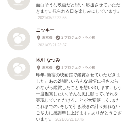
面白そうな映画だと思い、応援させていただ
きます。観られる日を楽しみにしています。
2021/05/22 22:55
ニッキー
東京都
2 プロジェクトを応援
2021/05/21 23:37
地引 なつみ
東京都
1 プロジェクトを応援
昨年、新宿の映画館で鑑賞させていただきま
した。 あの2時間、いろんな感情に揺さぶら
れながら鑑賞したことを想い出します。もう
一度鑑賞したい、そんな風に願って、それを
実現していただけることが大変嬉しく、また
これまでの、そして引き続きの計り知れない
ご尽力に感謝申し上げます。ありがとうござ
います。
2021/05/21 18:46