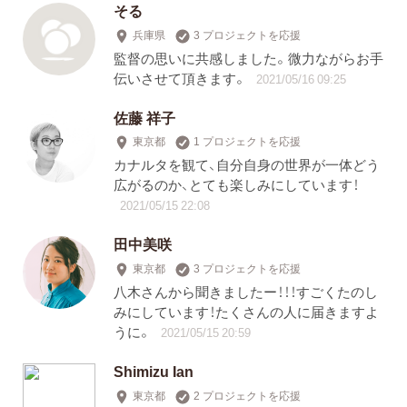
そる
兵庫県
3 プロジェクトを応援
監督の思いに共感しました。微力ながらお手
伝いさせて頂きます。
2021/05/16 09:25
佐藤 祥子
東京都
1 プロジェクトを応援
カナルタを観て、自分自身の世界が一体どう
広がるのか、とても楽しみにしています！
2021/05/15 22:08
田中美咲
東京都
3 プロジェクトを応援
八木さんから聞きましたー！！！すごくたのし
みにしています！たくさんの人に届きますよ
うに。
2021/05/15 20:59
Shimizu Ian
東京都
2 プロジェクトを応援