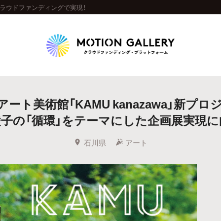
をクラウドファンディングで実現！
Highlight
ート美術館「KAMU kanazawa」新プロ
人気のプロジェクト
新着プロジェクト
終了間近のプロジェ
綾子の「循環」をテーマにした企画展実現に
Feature
石川県
アート
タグから探す
キュレーターから探す
特集から探す
Legendary
最新達成プロジェクト
調達額が大きいプロジェクト