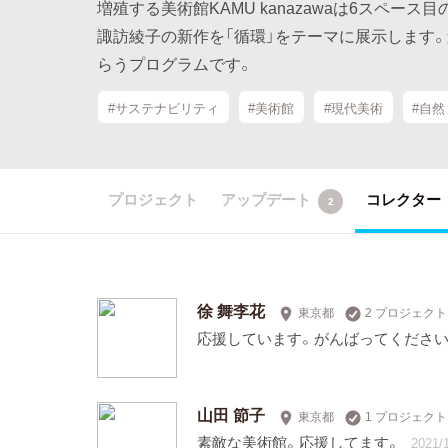
増殖する美術館KAMU kanazawaは6スペ
諏訪綾子の新作を「循環」をテーマに展示します
らうプログラムです。
#サステナビリティ
#美術館
#現代美術
#自然
プロジェクト
アップデート
コレクター
2
徐 舞李花
東京都
2 プロジェク
応援しています。がんばってください
山田 節子
東京都
1 プロジェク
素敵な美術館。応援してます。
2021/1