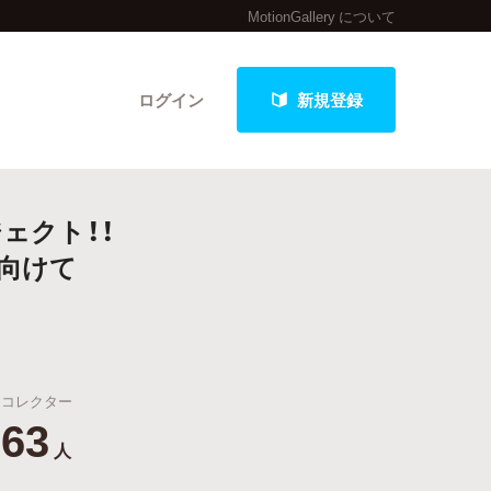
MotionGallery について
ログイン
新規登録
ジェクト！！
クト
向けて
最新進捗報告から探す
コレクター
63
人