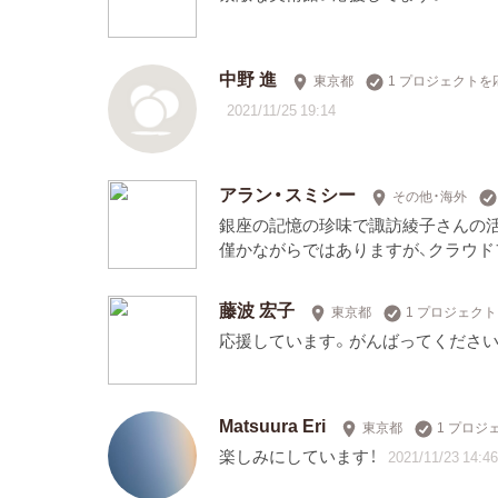
中野 進
東京都
1 プロジェクトを
2021/11/25 19:14
アラン・スミシー
その他・海外
銀座の記憶の珍味で諏訪綾子さんの
僅かながらではありますが、クラウ
藤波 宏子
東京都
1 プロジェク
応援しています。がんばってください
Matsuura Eri
東京都
1 プロジ
楽しみにしています！
2021/11/23 14:46