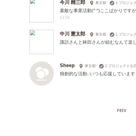
今川 精三郎
東京都
1 プロジェ
素敵な事業活動(^ ^)ここばかりで
13:54
中川 憲太郎
東京都
1 プロジェ
諏訪さんと林田さんが組むなんて楽
Sheep
東京都
1 プロジェクトを
独創的な活動、いつも応援しています
PREV