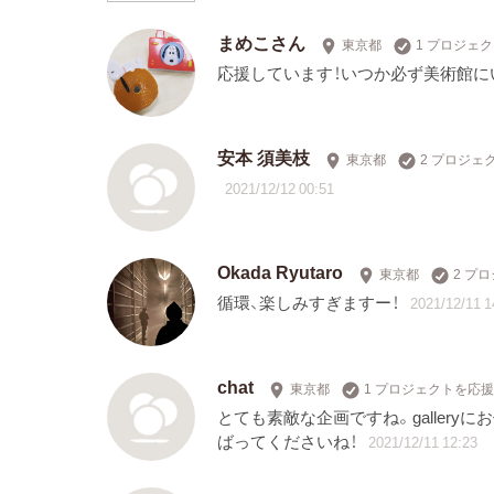
まめこさん
東京都
1 プロジェ
応援しています！いつか必ず美術館に
安本 須美枝
東京都
2 プロジェ
2021/12/12 00:51
Okada Ryutaro
東京都
2 プ
循環、楽しみすぎますー！
2021/12/11 1
chat
東京都
1 プロジェクトを応援
とても素敵な企画ですね。galler
ばってくださいね！
2021/12/11 12:23