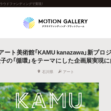
をクラウドファンディングで実現！
Highlight
ート美術館「KAMU kanazawa」新プロ
人気のプロジェクト
新着プロジェクト
終了間近のプロジェ
綾子の「循環」をテーマにした企画展実現に
Feature
石川県
アート
タグから探す
キュレーターから探す
特集から探す
Legendary
最新達成プロジェクト
調達額が大きいプロジェクト