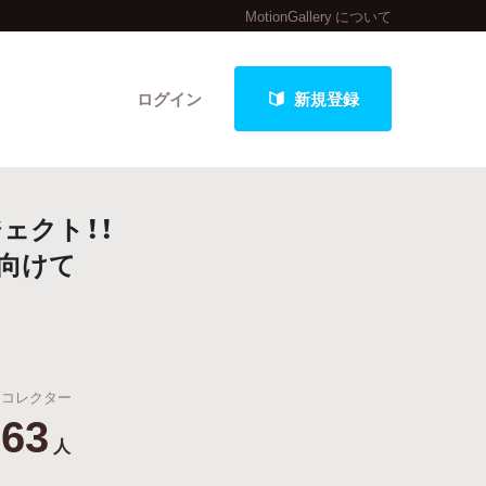
MotionGallery について
ログイン
新規登録
ジェクト！！
クト
向けて
最新進捗報告から探す
コレクター
63
人