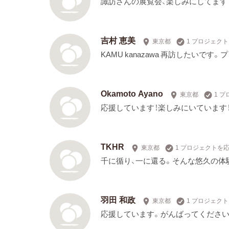
諏訪さんの展覧会、楽しみにしてます
吉村 恵美
東京都
1 プロジェク
KAMU kanazawa 再訪したいで
Okamoto Ayano
東京都
1 
応援しています！楽しみにいています
TKHR
東京都
1 プロジェクトを
千に循り、一に還る。そんな悠久の体
羽田 和政
東京都
1 プロジェク
応援しています。がんばってください