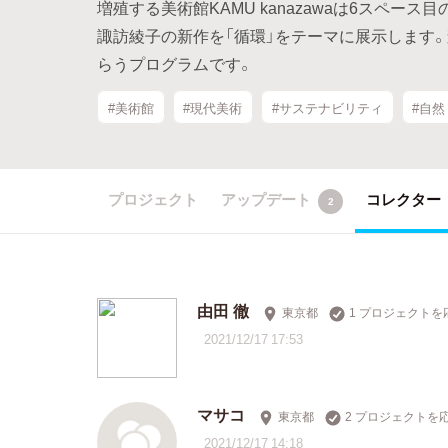
増殖する美術館KAMU kanazawaは6スペ
諏訪綾子の新作を「循環」をテーマに展示します
らうプログラムです。
#美術館
#現代美術
#サステナビリティ
#自然
プロジェクト
アップデート
コレクター
2
由田 徹
東京都
1 プロジェクトを
2021/12/17 17:53
マサコ
東京都
2 プロジェクトを
2021/12/17 14:18