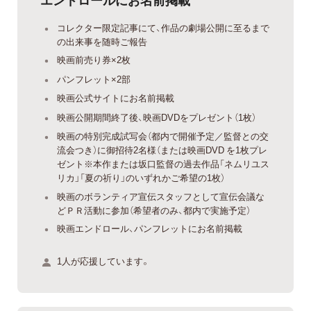
コレクター限定記事にて、作品の劇場公開に至るまで
の出来事を随時ご報告
映画前売り券×2枚
パンフレット×2部
映画公式サイトにお名前掲載
映画公開期間終了後、映画DVDをプレゼント（1枚）
映画の特別完成試写会（都内で開催予定／監督との交
流会つき）に御招待2名様（または映画DVD を1枚プレ
ゼント※本作または坂口監督の過去作品「ネムリユス
リカ」「夏の祈り」のいずれかご希望の1枚）
映画のボランティア宣伝スタッフとして宣伝会議な
どＰＲ活動に参加（希望者のみ、都内で実施予定）
映画エンドロール、パンフレットにお名前掲載
1人が応援しています。