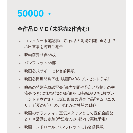
50000
円
全作品ＤＶＤ（未発売2作含む）
コレクター限定記事にて、作品の劇場公開に至るまで
の出来事を随時ご報告
映画前売り券×5枚
パンフレット×5部
映画公式サイトにお名前掲載
映画公開期間終了後、映画DVDをプレゼント（1枚）
映画の特別完成試写会（都内で開催予定／監督との交
流会つき）に御招待2名様（または映画DVD を1枚プレ
ゼント※本作または坂口監督の過去作品「ネムリユス
リカ」「夏の祈り」のいずれかご希望の1枚）
映画のボランティア宣伝スタッフとして宣伝会議な
どＰＲ活動に参加（希望者のみ、都内で実施予定）
映画エンドロール、パンフレットにお名前掲載