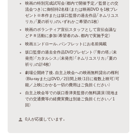
映画の特別完成試写会（都内で開催予定／監督との交
流会つき）に御招待2名様（または映画DVD を1枚プレ
ゼント※本作または坂口監督の過去作品「ネムリユス
リカ」「夏の祈り」のいずれかご希望の1枚）
映画のボランティア宣伝スタッフとして宣伝会議な
どＰＲ活動に参加（希望者のみ、都内で実施予定）
映画エンドロール、パンフレットにお名前掲載
坂口監督の過去全作品DVDプレゼント（「青の塔」（未
発売）「カタルシス」（未発売）「ネムリユスリカ」「夏の
祈り」の計4枚）
劇場公開終了後、自主上映会への映画無料貸出の権利
（Blu-rayまたはDVD／2日間上映（1日に複数上映可）可
能／上映にかかる一切の費用はご負担ください）
自主上映会等での坂口香津美監督の無料講演（現地ま
での交通費等の経費実費は別途ご負担ください／1
回）
0人が応援しています。