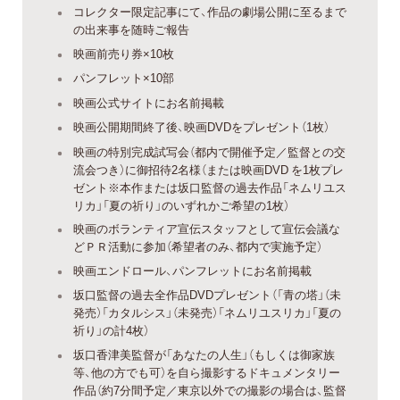
コレクター限定記事にて、作品の劇場公開に至るまで
の出来事を随時ご報告
映画前売り券×10枚
パンフレット×10部
映画公式サイトにお名前掲載
映画公開期間終了後、映画DVDをプレゼント（1枚）
映画の特別完成試写会（都内で開催予定／監督との交
流会つき）に御招待2名様（または映画DVD を1枚プレ
ゼント※本作または坂口監督の過去作品「ネムリユス
リカ」「夏の祈り」のいずれかご希望の1枚）
映画のボランティア宣伝スタッフとして宣伝会議な
どＰＲ活動に参加（希望者のみ、都内で実施予定）
映画エンドロール、パンフレットにお名前掲載
坂口監督の過去全作品DVDプレゼント（「青の塔」（未
発売）「カタルシス」（未発売）「ネムリユスリカ」「夏の
祈り」の計4枚）
坂口香津美監督が「あなたの人生」（もしくは御家族
等、他の方でも可）を自ら撮影するドキュメンタリー
作品（約7分間予定／東京以外での撮影の場合は、監督