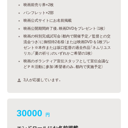
映画前売り券×2枚
パンフレット×2部
映画公式サイトにお名前掲載
映画公開期間終了後、映画DVDをプレゼント（1枚）
映画の特別完成試写会（都内で開催予定／監督との交
流会つき）に御招待2名様（または映画DVD を1枚プレ
ゼント※本作または坂口監督の過去作品「ネムリユス
リカ」「夏の祈り」のいずれかご希望の1枚）
映画のボランティア宣伝スタッフとして宣伝会議な
どＰＲ活動に参加（希望者のみ、都内で実施予定）
3人が応援しています。
30000
円
エンドロールにお名前掲載