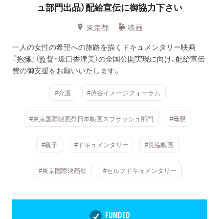
ュ部門出品）配給宣伝に御協力下さい
東京都
映画
一人の女性の希望への旅路を描くドキュメンタリー映画
『抱擁』（監督・坂口香津美）の全国公開実現に向け、配給宣伝
費の御支援をお願いいたします。
#介護
#渋谷イメージフォーラム
#東京国際映画祭日本映画スプラッシュ部門
#母親
#親子
#ドキュメンタリー
#長編映画
#東京国際映画祭
#セルフドキュメンタリー
FUNDED