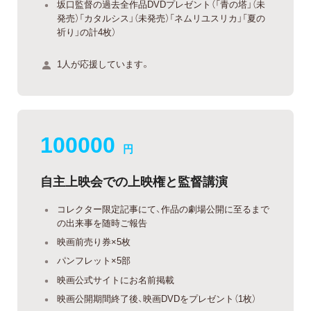
坂口監督の過去全作品DVDプレゼント（「青の塔」（未
発売）「カタルシス」（未発売）「ネムリユスリカ」「夏の
祈り」の計4枚）
1人が応援しています。
100000
円
自主上映会での上映権と監督講演
コレクター限定記事にて、作品の劇場公開に至るまで
の出来事を随時ご報告
映画前売り券×5枚
パンフレット×5部
映画公式サイトにお名前掲載
映画公開期間終了後、映画DVDをプレゼント（1枚）