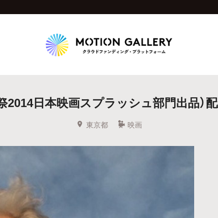
Highlight
画祭2014日本映画スプラッシュ部門出品）
人気のプロジェクト
新着プロジェクト
終了間近のプロジェ
東京都
映画
Feature
タグから探す
キュレーターから探す
特集から探す
Legendary
最新達成プロジェクト
調達額が大きいプロジェクト