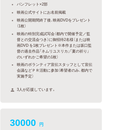
パンフレット×2部
映画公式サイトにお名前掲載
映画公開期間終了後、映画DVDをプレゼント
（1枚）
映画の特別完成試写会（都内で開催予定／監
督との交流会つき）に御招待2名様（または映
画DVD を1枚プレゼント※本作または坂口監
督の過去作品「ネムリユスリカ」「夏の祈り」
のいずれかご希望の1枚）
映画のボランティア宣伝スタッフとして宣伝
会議などＰＲ活動に参加（希望者のみ、都内で
実施予定）
3人が応援しています。
30000
円