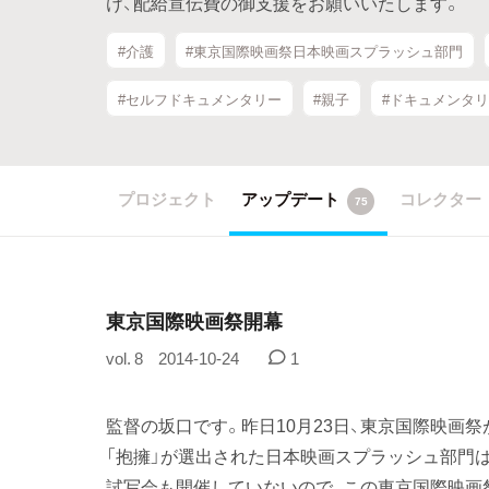
け、配給宣伝費の御支援をお願いいたします。
#介護
#東京国際映画祭日本映画スプラッシュ部門
#セルフドキュメンタリー
#親子
#ドキュメンタ
プロジェクト
アップデート
コレクター
75
東京国際映画祭開幕
vol. 8
2014-10-24
1
監督の坂口です。昨日10月23日、東京国際映画
「抱擁」が選出された日本映画スプラッシュ部門
試写会も開催していないので、この東京国際映画