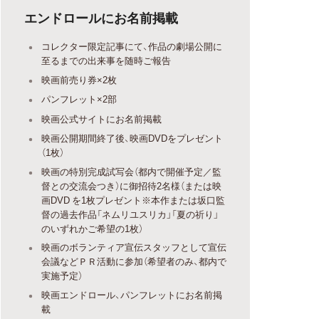
エンドロールにお名前掲載
コレクター限定記事にて、作品の劇場公開に
至るまでの出来事を随時ご報告
映画前売り券×2枚
パンフレット×2部
映画公式サイトにお名前掲載
映画公開期間終了後、映画DVDをプレゼント
（1枚）
映画の特別完成試写会（都内で開催予定／監
督との交流会つき）に御招待2名様（または映
画DVD を1枚プレゼント※本作または坂口監
督の過去作品「ネムリユスリカ」「夏の祈り」
のいずれかご希望の1枚）
映画のボランティア宣伝スタッフとして宣伝
会議などＰＲ活動に参加（希望者のみ、都内で
実施予定）
映画エンドロール、パンフレットにお名前掲
載