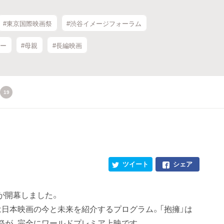
#東京国際映画祭
#渋谷イメージフォーラム
リー
#母親
#長編映画
19
ツイート
シェア
祭が開幕しました。
は日本映画の今と未来を紹介するプログラム。「抱擁」は
祭が、完全にワールドプレミア上映です。