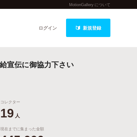
MotionGallery について
ログイン
新規登録
配給宣伝に御協力下さい
クト
コレクター
最新進捗報告から探す
19
人
現在までに集まった金額