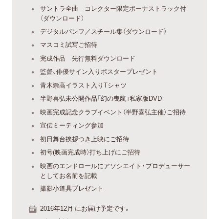
サントラ全曲 コレクター限定ボーナストラック付
（ダウンロード）
デジタルパンフ／スチール集（ダウンロード）
マスコミ試写ご招待
完成作品 先行無料ダウンロード
監督、俳優サイン入りポスタープレゼント
青木崇高イラスト入りTシャツ
半野喜弘未公開作品「幻の曳航」私家版DVD
映画完成記念クラブイベント（半野喜弘主催）ご招待
宣伝ミーティング参加
初日舞台挨拶つき上映にご招待
初号(映画完成時）打ち上げにご招待
映画のエンドロールにアソシエイト・プロデューサー
としてお名前を記載
撮影小道具プレゼント
2016年12月 にお届け予定です。