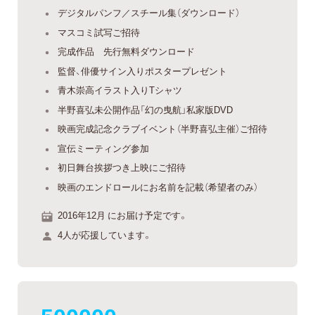
デジタルパンフ／スチール集（ダウンロード）
マスコミ試写ご招待
完成作品 先行無料ダウンロード
監督、俳優サイン入りポスタープレゼント
青木崇高イラスト入りTシャツ
半野喜弘未公開作品「幻の曳航」私家版DVD
映画完成記念クラブイベント（半野喜弘主催）ご招待
宣伝ミーティング参加
初日舞台挨拶つき上映にご招待
映画のエンドロールにお名前を記載（希望者のみ）
2016年12月 にお届け予定です。
4人が応援しています。