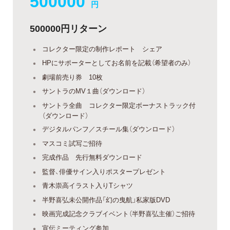
500000
円
500000円リターン
コレクター限定の制作レポート シェア
HPにサポーターとしてお名前を記載（希望者のみ）
劇場前売り券 10枚
サントラのMV１曲（ダウンロード）
サントラ全曲 コレクター限定ボーナストラック付
（ダウンロード）
デジタルパンフ／スチール集（ダウンロード）
マスコミ試写ご招待
完成作品 先行無料ダウンロード
監督、俳優サイン入りポスタープレゼント
青木崇高イラスト入りTシャツ
半野喜弘未公開作品「幻の曳航」私家版DVD
映画完成記念クラブイベント（半野喜弘主催）ご招待
宣伝ミーティング参加