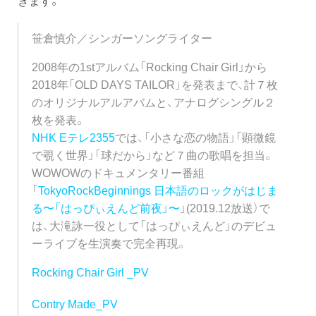
笹倉慎介／シンガーソングライター
2008年の1stアルバム「Rocking Chair Girl」から
2018年「OLD DAYS TAILOR」を発表まで、計７枚
のオリジナルアルアバムと、アナログシングル２
枚を発表。
NHK Eテレ2355
では、「小さな恋の物語」「顕微鏡
で覗く世界」「球だから」など７曲の歌唱を担当。
WOWOWのドキュメンタリー番組
「
TokyoRockBeginnings 日本語のロックがはじま
る〜「はっぴぃえんど前夜」〜
」(2019.12放送）で
は、大滝詠一役として「はっぴぃえんど」のデビュ
ーライブを生演奏で完全再現。
Rocking Chair Girl _PV
Contry Made_PV