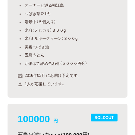
オーナーと巡る福江島
つばき茶（21P）
湯最中（５個入り）
米（ヒノヒカリ）３００g
米（ミルキークィーン）３００g
美容 つばき油
五島うどん
かまぼこ詰め合わせ（５０００円分）
2016年03月 にお届け予定です。
1人が応援しています。
100000
SOLDOUT
円
五島は遠いな・・・(100,000円)