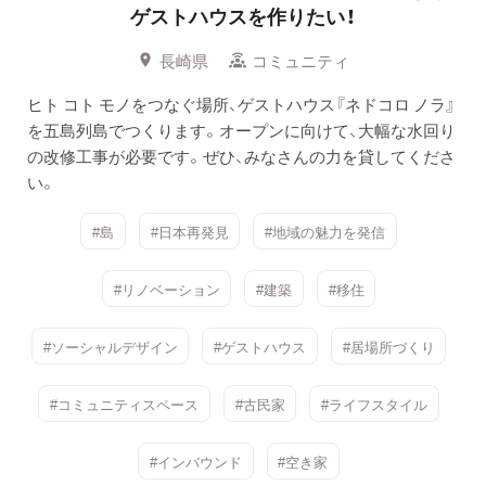
ゲストハウスを作りたい！
長崎県
コミュニティ
ヒト コト モノをつなぐ場所、ゲストハウス『ネドコロ ノラ』
を五島列島でつくります。オープンに向けて、大幅な水回り
の改修工事が必要です。ぜひ、みなさんの力を貸してくださ
い。
#島
#日本再発見
#地域の魅力を発信
#リノベーション
#建築
#移住
#ソーシャルデザイン
#ゲストハウス
#居場所づくり
#コミュニティスペース
#古民家
#ライフスタイル
#インバウンド
#空き家