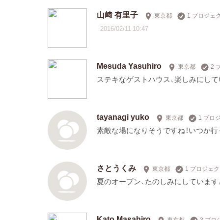
山﨑 有里子
東京都
1 プロジェ
2016/02/11 10:47
Mesuda Yasuhiro
東京都
2
ステキなゲストハウス、楽しみにして
tayanagi yuko
東京都
1 プロ
素敵な場になりそうですね！いつか行
さとうくみ
東京都
1 プロジェ
夏のオープン、たのしみにしています
Kato Masahiro
東京都
3 プ