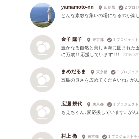
yamamoto-nn
広島県
2 プロ
どんな素敵な集いの場になるのか楽
金子 隆子
東京都
1 プロジェク
豊かなる自然と美しき海に囲まれた五
に万歳！！ 応援しています！！！
2016/02/
まめだるま
東京都
1 プロジェ
五島の良さを広めてくださいね。が
広瀬 規代
東京都
1 プロジェク
もえちゃん、愛応援しています。がん
村上 徹
東京都
1 プロジェクトを