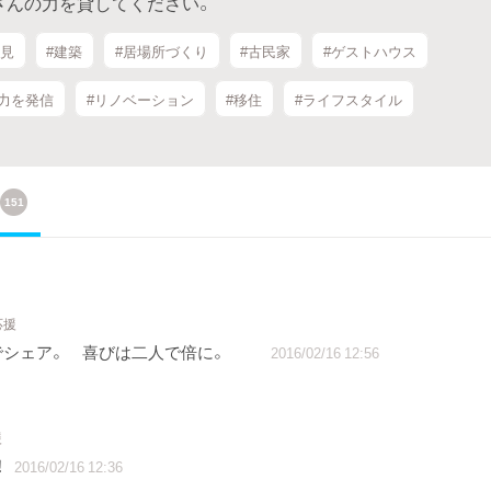
さんの力を貸してください。
発見
#建築
#居場所づくり
#古民家
#ゲストハウス
力を発信
#リノベーション
#移住
#ライフスタイル
151
応援
人でシェア。 喜びは二人で倍に。
2016/02/16 12:56
援
！
2016/02/16 12:36