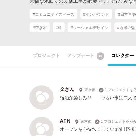
大幅な水回りの改修工事が必要です。ぜひ、みな
#コミュニティスペース
#インバウンド
#日本再
#空き家
#島
#ソーシャルデザイン
#地域の魅
プロジェクト
アップデート
コレクター
20
金さん
東京都
1 プロジェクトを
宿泊が楽しみ！！ つらい事は二
APN
東京都
1 プロジェクトを応
オープンを心待ちにしています！応援