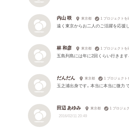
内山 咲
東京都
1 プロジェクトを
遠く東京からお二人のご活躍を応援
林 和彦
東京都
1 プロジェクトを
五島列島には年に2回くらい行きます
だんだん
東京都
1 プロジェクト
玉之浦出身です。本当に本当に微力 
田辺 あゆみ
東京都
1 プロジェ
2016/02/11 20:49