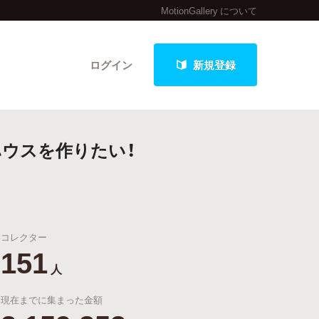
MotionGallery について
ログイン
新規登録
ハウスを作りたい！
クト
コレクター
最新進捗報告から探す
151
人
現在までに集まった金額