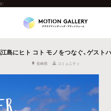
現！
Highlight
江島にヒト コト モノをつなぐ、ゲスト
人気のプロジェクト
新着プロジェクト
終了間近のプロジェ
長崎県
コミュニティ
Feature
タグから探す
キュレーターから探す
特集から探す
Legendary
最新達成プロジェクト
調達額が大きいプロジェクト