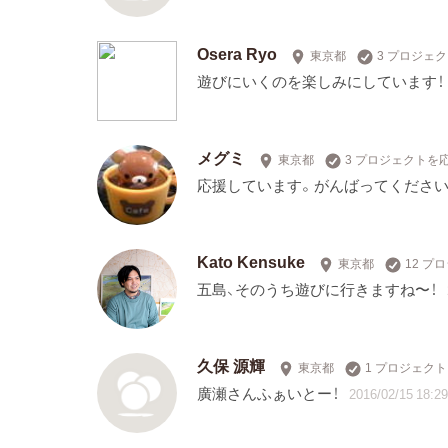
Osera Ryo
東京都
3 プロジェ
遊びにいくのを楽しみにしています！
メグミ
東京都
3 プロジェクトを
応援しています。がんばってください
Kato Kensuke
東京都
12 プ
五島、そのうち遊びに行きますね〜！
久保 源輝
東京都
1 プロジェク
廣瀬さんふぁいとー！
2016/02/15 18:29