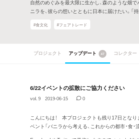
自然のめぐみを最大限に生かし、森のような畑で
ニラを、彼らの想いとともに日本に届けたい。「
#食文化
#フェアトレード
プロジェクト
アップデート
コレクター
47
6/22イベントの拡散にご協力ください
vol. 9
2019-06-15
0
こんにちは！ 本プロジェクトも残り17日となりま
ベント「バニラから考える、これからの都市・食・