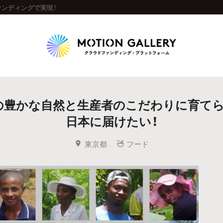
ンディングで実現！
Highlight
の豊かな自然と生産者のこだわりに育てら
人気のプロジェクト
新着プロジェクト
終了間近のプロジェ
日本に届けたい！
Feature
東京都
フード
タグから探す
キュレーターから探す
特集から探す
Legendary
最新達成プロジェクト
調達額が大きいプロジェクト