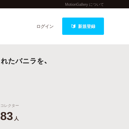
MotionGallery について
ログイン
新規登録
れたバニラを、
クト
最新進捗報告から探す
コレクター
83
人