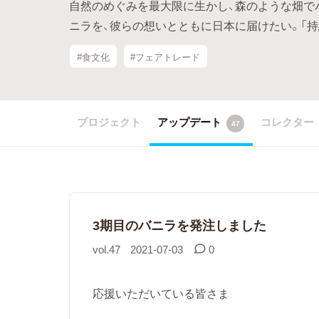
自然のめぐみを最大限に生かし、森のような畑で
ニラを、彼らの想いとともに日本に届けたい。「
#食文化
#フェアトレード
プロジェクト
アップデート
コレクター
47
3期目のバニラを発注しました
vol.47
2021-07-03
0
応援いただいている皆さま