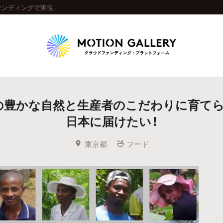
ンディングで実現！
Highlight
の豊かな自然と生産者のこだわりに育てら
人気のプロジェクト
新着プロジェクト
終了間近のプロジェ
日本に届けたい！
Feature
東京都
フード
タグから探す
キュレーターから探す
特集から探す
Legendary
最新達成プロジェクト
調達額が大きいプロジェクト