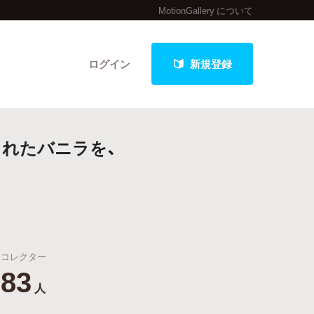
MotionGallery について
ログイン
新規登録
れたバニラを、
クト
最新進捗報告から探す
コレクター
83
人