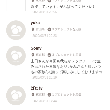
東京都
1 プロジェクトを応援
応援しています。がんばってください！
2020/03/31 20:56
yuka
富山県
3 プロジェクトを応援
2020/03/31 20:23
Somy
東京都
3 プロジェクトを応援
上田さんが今回も我らがレッツノートで生
み出された素敵なお話、かみさんと娘、いつ
もの家族3人揃って楽しみにしております☆
2020/03/31 20:19
ぱたお
東京都
1 プロジェクトを応援
2020/03/31 17:44