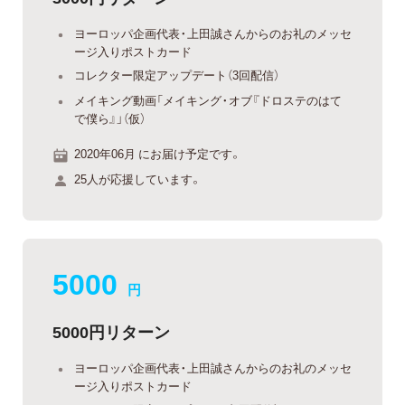
ヨーロッパ企画代表・上田誠さんからのお礼のメッセ
ージ入りポストカード
コレクター限定アップデート（3回配信）
メイキング動画「メイキング・オブ『ドロステのはて
で僕ら』」（仮）
2020年06月 にお届け予定です。
25人が応援しています。
5000
円
5000円リターン
ヨーロッパ企画代表・上田誠さんからのお礼のメッセ
ージ入りポストカード