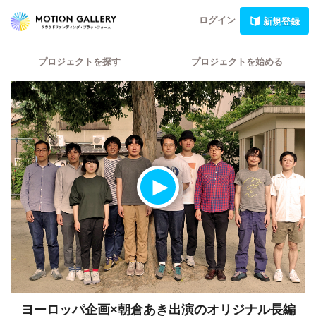
ログイン
新規登録
プロジェクトを探す
プロジェクトを始める
ヨーロッパ企画×朝倉あき出演のオリジナル長編