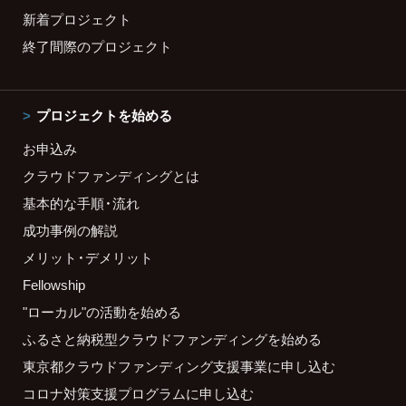
新着プロジェクト
終了間際のプロジェクト
プロジェクトを始める
お申込み
クラウドファンディングとは
基本的な手順・流れ
成功事例の解説
メリット・デメリット
Fellowship
"ローカル"の活動を始める
ふるさと納税型クラウドファンディングを始める
東京都クラウドファンディング支援事業に申し込む
コロナ対策支援プログラムに申し込む