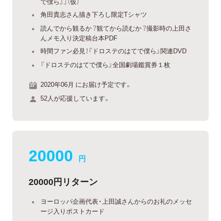
で僕ら』」（仮）
角田貴志さん描き下ろし限定Tシャツ
読んでから観るか？観てから読むか？撮影時の上田さ
んメモ入り決定稿台本PDF
時間ファン必見！『ドロステのはてで僕ら』関連DVD
『ドロステのはてで僕ら』全国劇場鑑賞券１枚
2020年06月 にお届け予定です。
52人が応援しています。
20000
円
20000円リターン
ヨーロッパ企画代表・上田誠さんからのお礼のメッセ
ージ入りポストカード