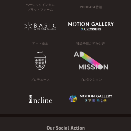
ベーシックインカム
PODCAST番組
プラットフォーム
アート基金
社会を動かすかけ声
プロデュース
プロダクション
Our Social Action