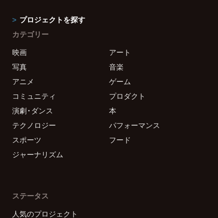
プロジェクトを探す
カテゴリー
映画
アート
写真
音楽
アニメ
ゲーム
コミュニティ
プロダクト
演劇・ダンス
本
テクノロジー
パフォーマンス
スポーツ
フード
ジャーナリズム
ステータス
人気のプロジェクト