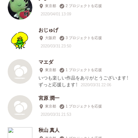
東京都
2 プロジェクトを応援
2020/04/01 13:09
おじゅげ
大阪府
3 プロジェクトを応援
2020/03/31 23:50
マエダ
東京都
1 プロジェクトを応援
いつも楽しい作品をありがとうございます！
ずっと応援します！
2020/03/31 22:06
宮原 潤一
東京都
1 プロジェクトを応援
2020/03/31 21:53
秋山 真人