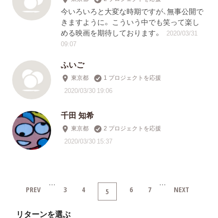
今いろいろと大変な時期ですが、無事公開で
きますように。 こういう中でも笑って楽し
める映画を期待しております。
2020/03/31
09:07
ふいご
東京都
1 プロジェクトを応援
2020/03/30 19:06
千田 知希
東京都
2 プロジェクトを応援
2020/03/30 15:37
…
…
PREV
3
4
6
7
NEXT
5
リターンを選ぶ