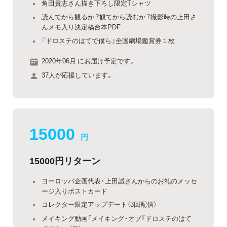
角田貴志さん描き下ろし限定Tシャツ
読んでから観るか？観てから読むか？撮影時の上田さ
んメモ入り決定稿台本PDF
『ドロステのはてで僕ら』全国劇場鑑賞券１枚
2020年06月 にお届け予定です。
37人が応援しています。
15000
円
15000円リターン
ヨーロッパ企画代表・上田誠さんからのお礼のメッセ
ージ入りポストカード
コレクター限定アップデート（3回配信）
メイキング動画「メイキング・オブ『ドロステのはて