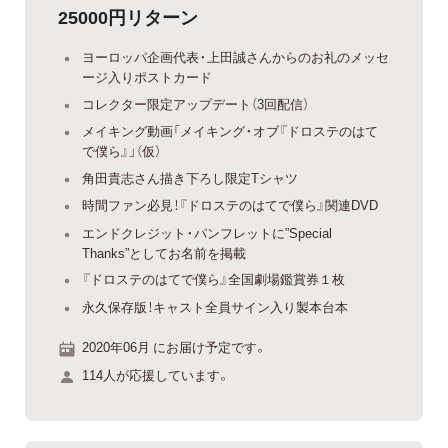
25000円リターン
ヨーロッパ企画代表・上田誠さんからのお礼のメッセ
ージ入りポストカード
コレクター限定アップデート（3回配信）
メイキング動画「メイキング・オブ『ドロステのはて
で僕ら』」（仮）
角田貴志さん描き下ろし限定Tシャツ
時間ファン必見！『ドロステのはてで僕ら』関連DVD
エンドクレジット・パンフレットに”Special
Thanks”としてお名前を掲載
『ドロステのはてで僕ら』全国劇場鑑賞券１枚
永久保存版！キャスト全員サイン入り製本台本
2020年06月 にお届け予定です。
114人が応援しています。