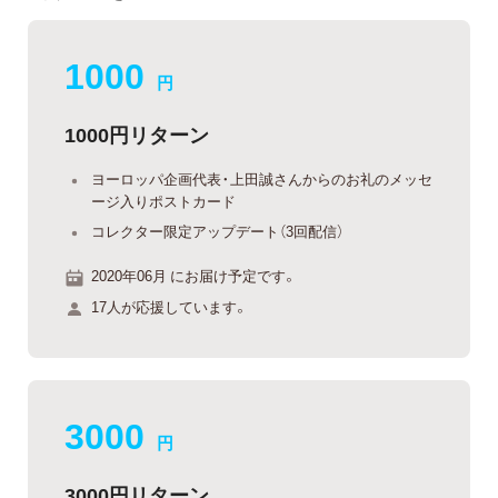
1000
円
1000円リターン
ヨーロッパ企画代表・上田誠さんからのお礼のメッセ
ージ入りポストカード
コレクター限定アップデート（3回配信）
2020年06月 にお届け予定です。
17人が応援しています。
3000
円
3000円リターン